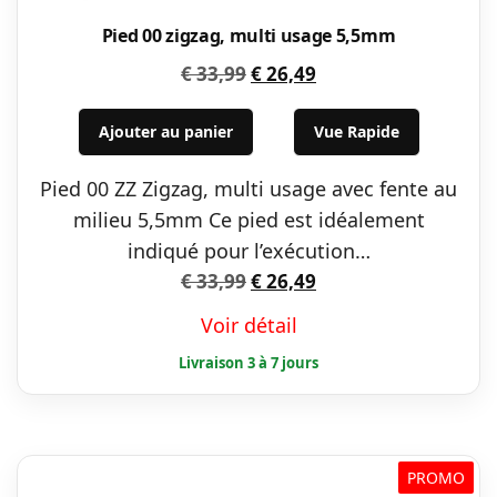
Pied 00 zigzag, multi usage 5,5mm
Le
Le
€
33,99
€
26,49
prix
prix
initial
actuel
Ajouter au panier
Vue Rapide
était :
est :
Pied 00 ZZ Zigzag, multi usage avec fente au
€ 33,99.
€ 26,49.
milieu 5,5mm Ce pied est idéalement
indiqué pour l’exécution…
Le
Le
€
33,99
€
26,49
prix
prix
Voir détail
initial
actuel
était :
est :
€ 33,99.
€ 26,49.
PROMO