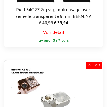
était :
est :
Pied 34C ZZ Zigzag, multi usage avec
€ 46,99.
€ 39,94.
semelle transparente 9 mm BERNINA
Le
Le
€
46,99
€
39,94
prix
prix
Voir détail
initial
actuel
était :
est :
€ 46,99.
€ 39,94.
PROMO