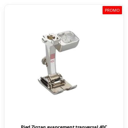
PROMO
Pied Zigzag avancement tranversal 40C