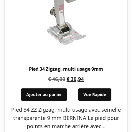
Pied 34 Zigzag, multi usage 9mm
Le
Le
€
46,99
€
39,94
prix
prix
initial
actuel
Ajouter au panier
Vue Rapide
était :
est :
Pied 34 ZZ Zigzag, multi usage avec semelle
€ 46,99.
€ 39,94.
transparente 9 mm BERNINA Le pied pour
points en marche arrière avec…