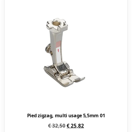
Pied zigzag, multi usage 5,5mm 01
Le
Le
€
32,50
€
25,82