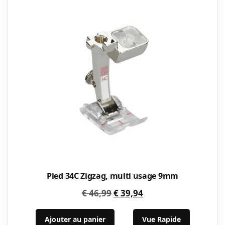
Pied 34C Zigzag, multi usage 9mm
Le
Le
€
46,99
€
39,94
prix
prix
initial
actuel
Ajouter au panier
Vue Rapide