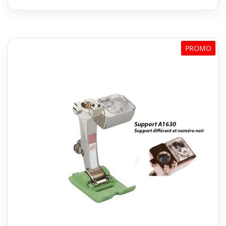
€ 46,99.
€ 39,94.
PROMO