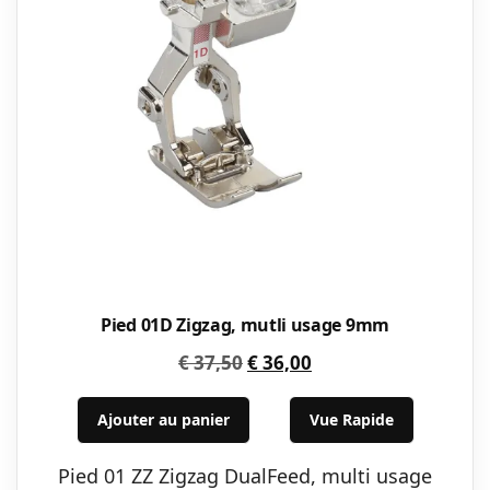
Pied 01D Zigzag, mutli usage 9mm
Le
Le
€
37,50
€
36,00
prix
prix
initial
actuel
Ajouter au panier
Vue Rapide
était :
est :
Pied 01 ZZ Zigzag DualFeed, multi usage
€ 37,50.
€ 36,00.