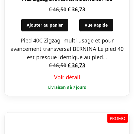
Le
Le
€
46,50
€
36,73
prix
prix
initial
actuel
Ajouter au panier
Vue Rapide
était :
est :
Pied 40C Zigzag, multi usage et pour
€ 46,50.
€ 36,73.
avancement transversal BERNINA Le pied 40
est presque identique au pied…
Le
Le
€
46,50
€
36,73
prix
prix
Voir détail
initial
actuel
était :
est :
€ 46,50.
€ 36,73.
PROMO