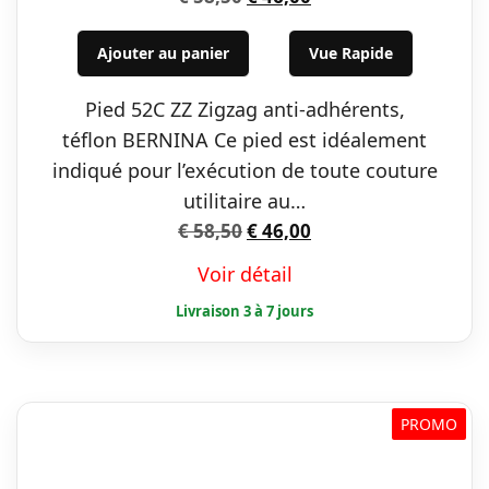
prix
prix
initial
actuel
Ajouter au panier
Vue Rapide
était :
est :
Pied 52C ZZ Zigzag anti-adhérents,
€ 58,50.
€ 46,00.
téflon BERNINA Ce pied est idéalement
indiqué pour l’exécution de toute couture
utilitaire au…
Le
Le
€
58,50
€
46,00
prix
prix
Voir détail
initial
actuel
était :
est :
€ 58,50.
€ 46,00.
PROMO