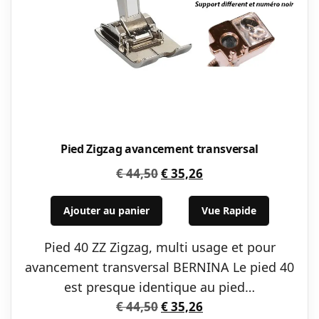
Pied Zigzag avancement transversal
Le
Le
€
44,50
€
35,26
prix
prix
initial
actuel
Ajouter au panier
Vue Rapide
était :
est :
Pied 40 ZZ Zigzag, multi usage et pour
€ 44,50.
€ 35,26.
avancement transversal BERNINA Le pied 40
est presque identique au pied…
Le
Le
€
44,50
€
35,26