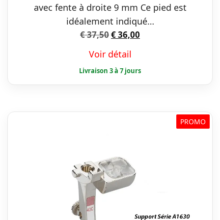
avec fente à droite 9 mm Ce pied est
idéalement indiqué…
Le
Le
€
37,50
€
36,00
prix
prix
Voir détail
initial
actuel
était :
est :
€ 37,50.
€ 36,00.
PROMO