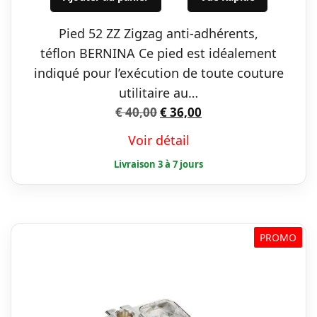
était :
est :
Pied 52 ZZ Zigzag anti-adhérents,
€ 40,00.
€ 36,00.
téflon BERNINA Ce pied est idéalement
indiqué pour l’exécution de toute couture
utilitaire au…
Le
Le
€
40,00
€
36,00
prix
prix
Voir détail
initial
actuel
était :
est :
€ 40,00.
€ 36,00.
PROMO