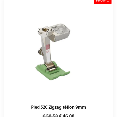
PROMO
Pied 52C Zigzag téflon 9mm
Le
Le
€
58,50
€
46,00