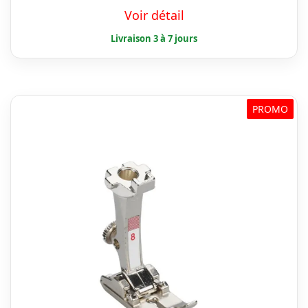
prix
prix
Voir détail
initial
actuel
était :
est :
€ 44,50.
€ 35,26.
PROMO