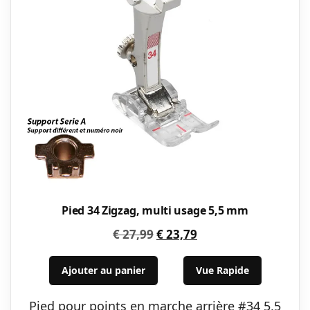
Pied 34 Zigzag, multi usage 5,5 mm
Le
Le
€
27,99
€
23,79
prix
prix
initial
actuel
Ajouter au panier
Vue Rapide
était :
est :
Pied pour points en marche arrière #34 5,5
€ 27,99.
€ 23,79.