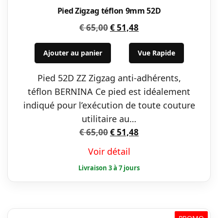
Pied Zigzag téflon 9mm 52D
Le
Le
€
65,00
€
51,48
prix
prix
initial
actuel
Ajouter au panier
Vue Rapide
était :
est :
Pied 52D ZZ Zigzag anti-adhérents,
€ 65,00.
€ 51,48.
téflon BERNINA Ce pied est idéalement
indiqué pour l’exécution de toute couture
utilitaire au…
Le
Le
€
65,00
€
51,48
prix
prix
Voir détail
initial
actuel
était :
est :
€ 65,00.
€ 51,48.