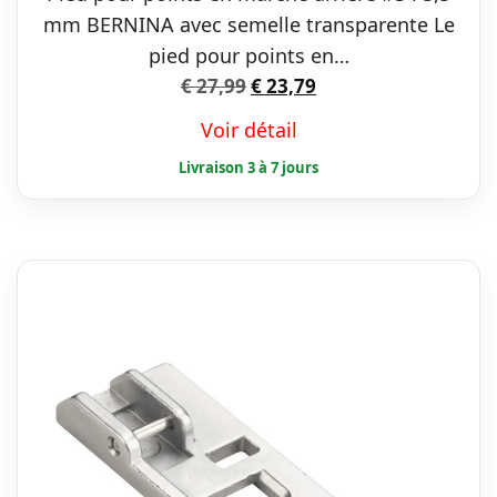
mm BERNINA avec semelle transparente Le
pied pour points en…
Le
Le
€
27,99
€
23,79
prix
prix
Voir détail
initial
actuel
était :
est :
€ 27,99.
€ 23,79.