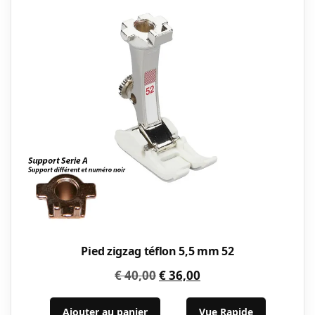
Pied zigzag téflon 5,5 mm 52
Le
Le
€
40,00
€
36,00
prix
prix
initial
actuel
Ajouter au panier
Vue Rapide