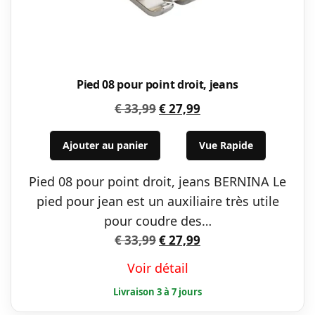
Pied 08 pour point droit, jeans
Le
Le
€
33,99
€
27,99
prix
prix
initial
actuel
Ajouter au panier
Vue Rapide
était :
est :
Pied 08 pour point droit, jeans BERNINA Le
€ 33,99.
€ 27,99.
pied pour jean est un auxiliaire très utile
pour coudre des…
Le
Le
€
33,99
€
27,99
prix
prix
Voir détail
initial
actuel
était :
est :