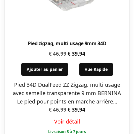
Pied zigzag, multi usage 9mm 34D
Le
Le
€
46,99
€
39,94
prix
prix
initial
actuel
Ajouter au panier
Vue Rapide
était :
est :
Pied 34D DualFeed ZZ Zigzag, multi usage
€ 46,99.
€ 39,94.
avec semelle transparente 9 mm BERNINA
Le pied pour points en marche arrière…
Le
Le
€
46,99
€
39,94
prix
prix
Voir détail
initial
actuel
était :
est :