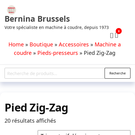
Aller
au
Bernina Brussels
contenu
Votre spécialiste en machine à coudre, depuis 1973
0
Home
»
Boutique
»
Accessoires
»
Machine a
coudre
»
Pieds-presseurs
»
Pied Zig-Zag
Recherche
Recherche
pour :
Pied Zig-Zag
Trié
20 résultats affichés
par