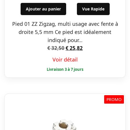
prix
prix
initial
actuel
Ajouter au panier
Vue Rapide
était :
est :
Pied 01 ZZ Zigzag, multi usage avec fente à
€ 32,50.
€ 25,82.
droite 5,5 mm Ce pied est idéalement
indiqué pour…
Le
Le
€
32,50
€
25,82
prix
prix
Voir détail
initial
actuel
était :
est :
€ 32,50.
€ 25,82.
PROMO