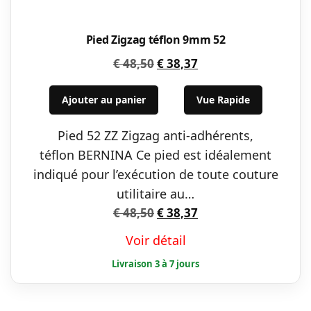
Pied Zigzag téflon 9mm 52
Le
Le
€
48,50
€
38,37
prix
prix
initial
actuel
Ajouter au panier
Vue Rapide
était :
est :
Pied 52 ZZ Zigzag anti-adhérents,
€ 48,50.
€ 38,37.
téflon BERNINA Ce pied est idéalement
indiqué pour l’exécution de toute couture
utilitaire au…
Le
Le
€
48,50
€
38,37
prix
prix
Voir détail
initial
actuel
était :
est :
€ 48,50.
€ 38,37.