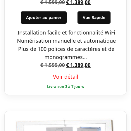
Le
Le
€
1.599,00
€
1.389,00
prix
prix
initial
actuel
Ajouter au panier
Vue Rapide
était :
est :
Installation facile et fonctionnalité WiFi
€ 1.599,00.
€ 1.389,00.
Numérisation manuelle et automatique
Plus de 100 polices de caractères et de
monogrammes…
Le
Le
€
1.599,00
€
1.389,00
prix
prix
Voir détail
initial
actuel
était :
est :
€ 1.599,00.
€ 1.389,00.