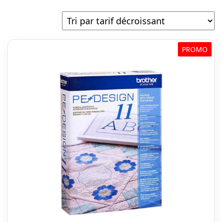
par
prix
décroissant
PROMO