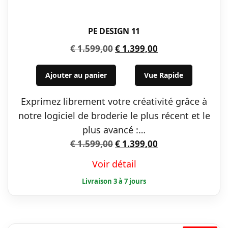
PE DESIGN 11
Le
Le
€
1.599,00
€
1.399,00
prix
prix
initial
actuel
Ajouter au panier
Vue Rapide
était :
est :
Exprimez librement votre créativité grâce à
€ 1.599,00.
€ 1.399,00.
notre logiciel de broderie le plus récent et le
plus avancé :…
Le
Le
€
1.599,00
€
1.399,00
prix
prix
Voir détail
initial
actuel
était :
est :
€ 1.599,00.
€ 1.399,00.