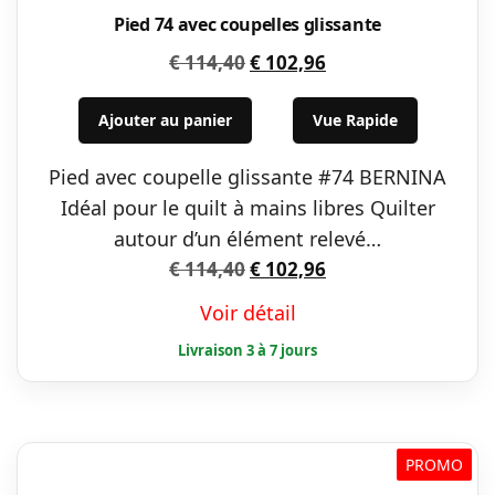
Pied 74 avec coupelles glissante
Le
Le
€
114,40
€
102,96
prix
prix
initial
actuel
Ajouter au panier
Vue Rapide
était :
est :
Pied avec coupelle glissante #74 BERNINA
€ 114,40.
€ 102,96.
Idéal pour le quilt à mains libres Quilter
autour d’un élément relevé…
Le
Le
€
114,40
€
102,96
prix
prix
Voir détail
initial
actuel
était :
est :
€ 114,40.
€ 102,96.
PROMO