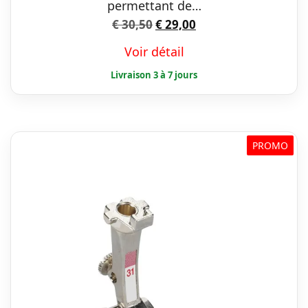
permettant de…
Le
Le
€
30,50
€
29,00
prix
prix
Voir détail
initial
actuel
était :
est :
€ 30,50.
€ 29,00.
PROMO