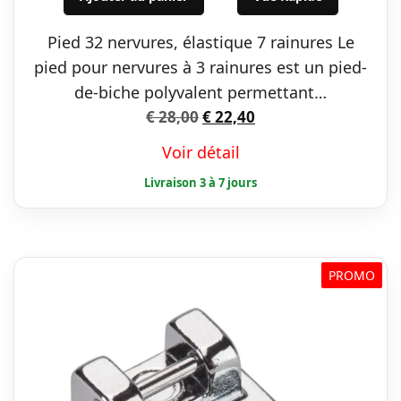
était :
est :
Pied 32 nervures, élastique 7 rainures Le
€ 28,00.
€ 22,40.
pied pour nervures à 3 rainures est un pied-
de-biche polyvalent permettant…
Le
Le
€
28,00
€
22,40
prix
prix
Voir détail
initial
actuel
était :
est :
€ 28,00.
€ 22,40.
PROMO