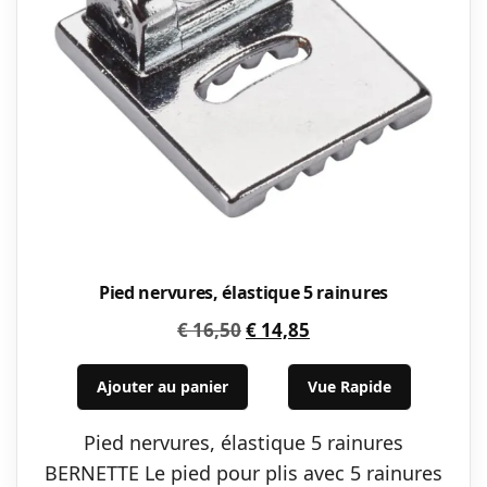
Pied nervures, élastique 5 rainures
Le
Le
€
16,50
€
14,85
prix
prix
initial
actuel
Ajouter au panier
Vue Rapide
était :
est :
Pied nervures, élastique 5 rainures
€ 16,50.
€ 14,85.
BERNETTE Le pied pour plis avec 5 rainures