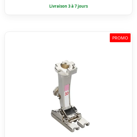
était :
est :
€ 33,50.
€ 26,80.
PROMO