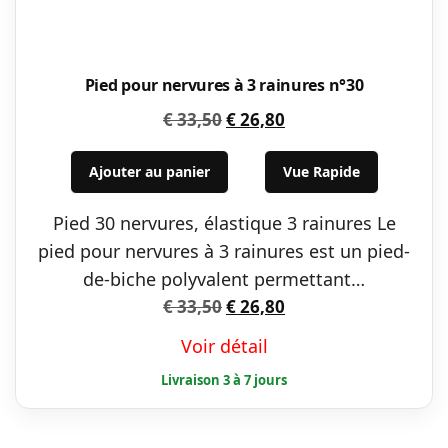
Pied pour nervures à 3 rainures n°30
Le
Le
€
33,50
€
26,80
prix
prix
initial
actuel
Ajouter au panier
Vue Rapide
était :
est :
Pied 30 nervures, élastique 3 rainures Le
€ 33,50.
€ 26,80.
pied pour nervures à 3 rainures est un pied-
de-biche polyvalent permettant…
Le
Le
€
33,50
€
26,80
prix
prix
Voir détail
initial
actuel
était :
est :
€ 33,50.
€ 26,80.