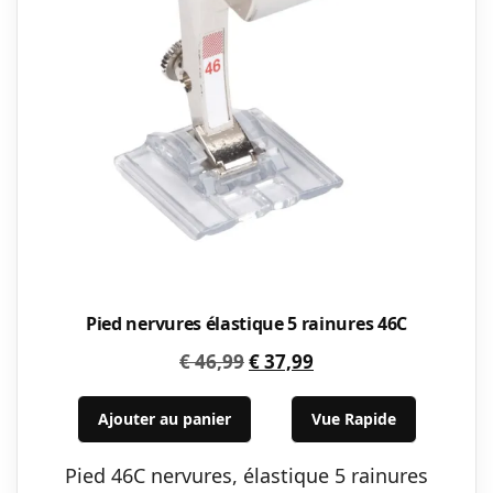
Pied nervures élastique 5 rainures 46C
Le
Le
€
46,99
€
37,99
prix
prix
initial
actuel
Ajouter au panier
Vue Rapide
était :
est :
Pied 46C nervures, élastique 5 rainures
€ 46,99.
€ 37,99.