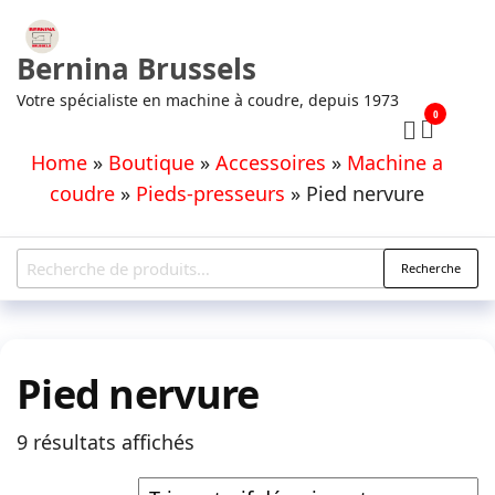
Aller
au
Bernina Brussels
contenu
Votre spécialiste en machine à coudre, depuis 1973
0
Home
»
Boutique
»
Accessoires
»
Machine a
coudre
»
Pieds-presseurs
»
Pied nervure
Recherche
Recherche
pour :
Pied nervure
Trié
9 résultats affichés
par