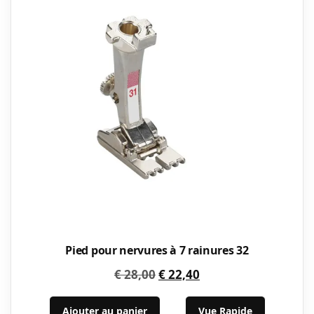
Pied pour nervures à 7 rainures 32
Le
Le
€
28,00
€
22,40
prix
prix
initial
actuel
Ajouter au panier
Vue Rapide