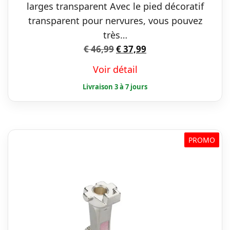
larges transparent Avec le pied décoratif
transparent pour nervures, vous pouvez
très…
Le
Le
€
46,99
€
37,99
prix
prix
Voir détail
initial
actuel
était :
est :
€ 46,99.
€ 37,99.
PROMO