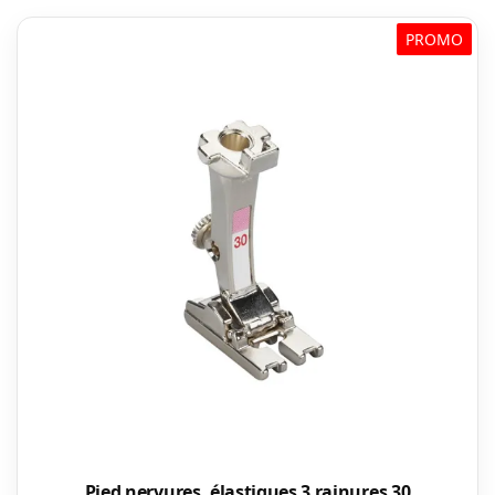
PROMO
Pied nervures, élastiques 3 rainures 30