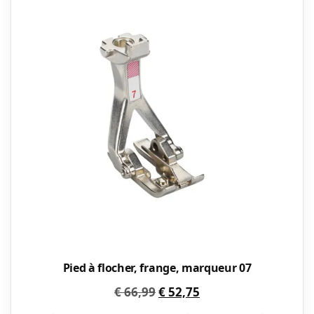
Pied à flocher, frange, marqueur 07
Le
Le
€
66,99
€
52,75
prix
prix