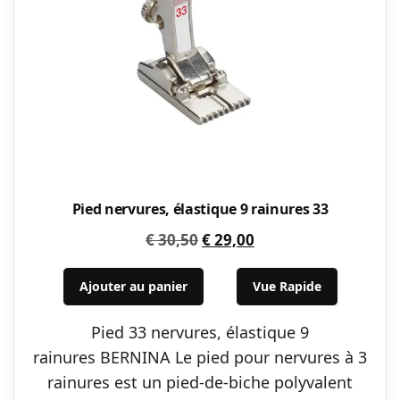
Pied nervures, élastique 9 rainures 33
Le
Le
€
30,50
€
29,00
prix
prix
initial
actuel
Ajouter au panier
Vue Rapide
était :
est :
Pied 33 nervures, élastique 9
€ 30,50.
€ 29,00.
rainures BERNINA Le pied pour nervures à 3
rainures est un pied-de-biche polyvalent