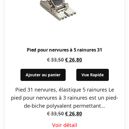
Pied pour nervures à 5 rainures 31
Le
Le
€
33,50
€
26,80
prix
prix
initial
actuel
Ajouter au panier
Vue Rapide
était :
est :
Pied 31 nervures, élastique 5 rainures Le
€ 33,50.
€ 26,80.
pied pour nervures à 3 rainures est un pied-
de-biche polyvalent permettant…
Le
Le
€
33,50
€
26,80
prix
prix
Voir détail
initial
actuel