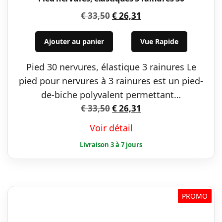
Le
Le
€
33,50
€
26,31
prix
prix
initial
actuel
Ajouter au panier
Vue Rapide
était :
est :
Pied 30 nervures, élastique 3 rainures Le
€ 33,50.
€ 26,31.
pied pour nervures à 3 rainures est un pied-
de-biche polyvalent permettant…
Le
Le
€
33,50
€
26,31
prix
prix
Voir détail
initial
actuel
était :
est :
€ 33,50.
€ 26,31.
PROMO