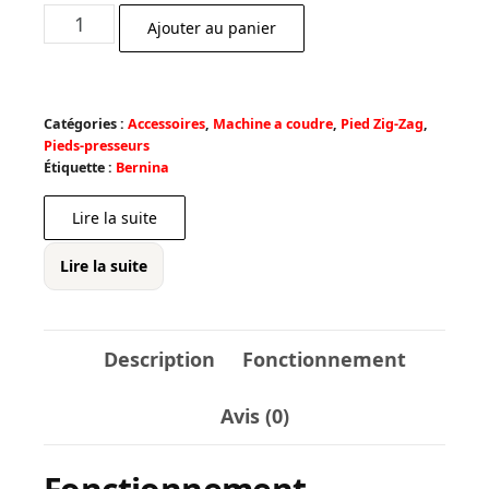
prix
prix
quantité
Ajouter au panier
initial
actuel
de
était :
est :
Pied
€ 58,50.
€ 46,00.
52C
Catégories :
Accessoires
,
Machine a coudre
,
Pied Zig-Zag
,
Zigzag
Pieds-presseurs
téflon
Étiquette :
Bernina
9mm
Lire la suite
Lire la suite
Description
Fonctionnement
Avis (0)