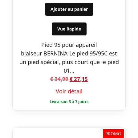
prix
prix
initial
actuel
Ajouter au panier
était :
est :
€ 34,99.
€ 27,15.
Vue Rapide
Pied 95 pour appareil
biaiseur BERNINA Le pied 95/95C est
un pied spécial, plus court que le pied
01…
Le
Le
€
34,99
€
27,15
prix
prix
Voir détail
initial
actuel
était :
est :
€ 34,99.
€ 27,15.
PROMO