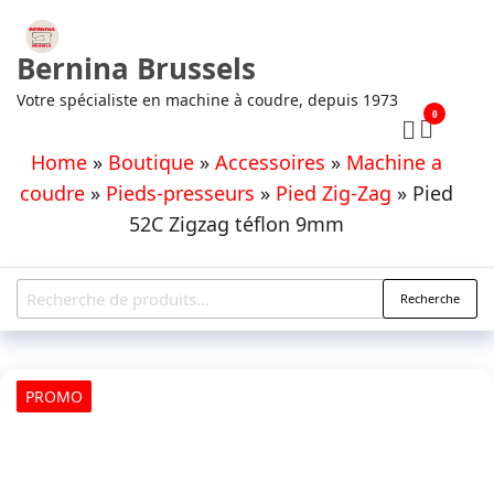
Aller
au
Bernina Brussels
contenu
Votre spécialiste en machine à coudre, depuis 1973
0
Home
»
Boutique
»
Accessoires
»
Machine a
coudre
»
Pieds-presseurs
»
Pied Zig-Zag
»
Pied
52C Zigzag téflon 9mm
Recherche
Recherche
pour :
PROMO