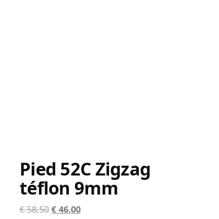
Pied 52C Zigzag
téflon 9mm
Le
Le
€
58,50
€
46,00