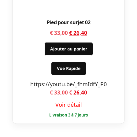
Pied pour surjet 02
Le
Le
€
33,00
€
26,40
prix
prix
initial
actuel
Ajouter au panier
était :
est :
€ 33,00.
€ 26,40.
Vue Rapide
https://youtu.be/_fhmIdfY_P0
Le
Le
€
33,00
€
26,40
prix
prix
Voir détail
initial
actuel
était :
est :
€ 33,00.
€ 26,40.