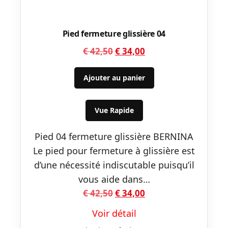
Pied fermeture glissière 04
Le
Le
€
42,50
€
34,00
prix
prix
initial
actuel
Ajouter au panier
était :
est :
€ 42,50.
€ 34,00.
Vue Rapide
Pied 04 fermeture glissière BERNINA
Le pied pour fermeture à glissière est
d’une nécessité indiscutable puisqu’il
vous aide dans…
Le
Le
€
42,50
€
34,00
prix
prix
Voir détail
initial
actuel