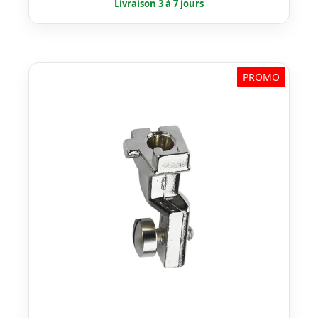
était :
est :
€ 42,50.
€ 34,00.
PROMO