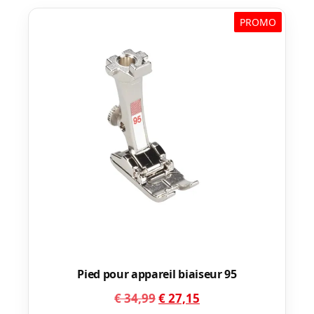
PROMO
Pied pour appareil biaiseur 95
Le
Le
€
34,99
€
27,15