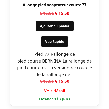
Allonge pied adaptateur courte 77
Le
Le
€
16,95
€
15,50
prix
prix
initial
actuel
Ajouter au panier
était :
est :
€ 16,95.
€ 15,50.
Vue Rapide
Pied 77 Rallonge de
pied courte BERNINA La rallonge de
pied courte est la version raccourcie
de la rallonge de…
Le
Le
€
16,95
€
15,50
prix
prix
Voir détail
initial
actuel
était :
est :
€ 16,95.
€ 15,50.