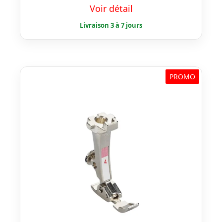
prix
prix
Voir détail
initial
actuel
était :
est :
€ 27,00.
€ 21,60.
PROMO