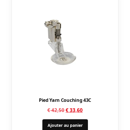
Pied Yarn Couching 43C
Le
Le
€
42,50
€
33,60
prix
prix
initial
actuel
Ajouter au panier