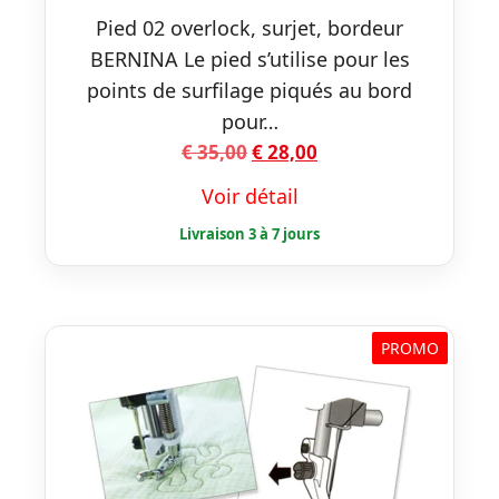
Pied 02 overlock, surjet, bordeur
BERNINA Le pied s’utilise pour les
points de surfilage piqués au bord
pour…
Le
Le
€
35,00
€
28,00
prix
prix
Voir détail
initial
actuel
était :
est :
€ 35,00.
€ 28,00.
PROMO