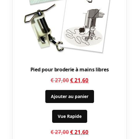
Pied pour broderie à mains libres
Le
Le
€
27,00
€
21,60
prix
prix
initial
actuel
Ajouter au panier
était :
est :
€ 27,00.
€ 21,60.
Vue Rapide
Le
Le
€
27,00
€
21,60