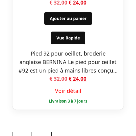
Le
Le
€
32,00
€
24,00
prix
prix
initial
actuel
Ajouter au panier
était :
est :
€ 32,00.
€ 24,00.
Vue Rapide
Pied 92 pour oeillet, broderie
anglaise BERNINA Le pied pour œillet
#92 est un pied à mains libres conçu…
Le
Le
€
32,00
€
24,00
prix
prix
Voir détail
initial
actuel
était :
est :
€ 32,00.
€ 24,00.