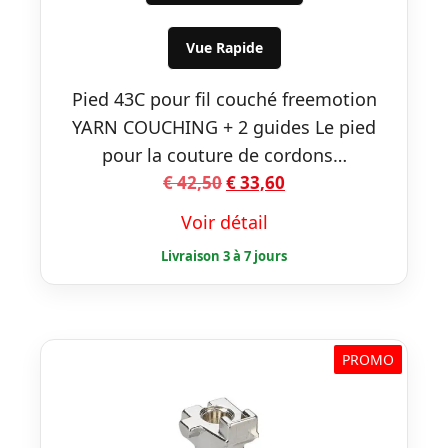
était :
est :
€ 42,50.
€ 33,60.
Vue Rapide
Pied 43C pour fil couché freemotion
YARN COUCHING + 2 guides Le pied
pour la couture de cordons…
Le
Le
€
42,50
€
33,60
prix
prix
Voir détail
initial
actuel
était :
est :
€ 42,50.
€ 33,60.
PROMO