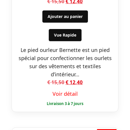
Le
Le
€
15,50
€
12,40
prix
prix
initial
actuel
Ajouter au panier
était :
est :
€ 15,50.
€ 12,40.
Vue Rapide
Le pied ourleur Bernette est un pied
spécial pour confectionner les ourlets
sur des vêtements et textiles
d’intérieur…
Le
Le
€
15,50
€
12,40
prix
prix
Voir détail
initial
actuel
était :
est :
€ 15,50.
€ 12,40.