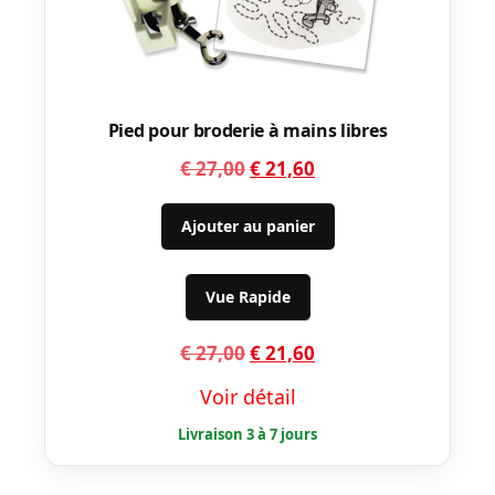
Pied pour broderie à mains libres
Le
Le
€
27,00
€
21,60
prix
prix
initial
actuel
Ajouter au panier
était :
est :
€ 27,00.
€ 21,60.
Vue Rapide
Le
Le
€
27,00
€
21,60
prix
prix
Voir détail
initial
actuel
était :
est :
€ 27,00.
€ 21,60.