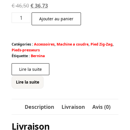
Le
Le
€
46,50
€
36,73
prix
prix
quantité
Ajouter au panier
initial
actuel
de
était :
est :
Pied
€ 46,50.
€ 36,73.
Zigzag
Catégories :
Accessoires
,
Machine a coudre
,
Pied Zig-Zag
,
avancement
Pieds-presseurs
tranversal
Étiquette :
Bernina
40C
Lire la suite
Lire la suite
Description
Livraison
Avis (0)
Livraison