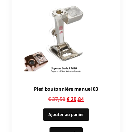
Pied boutonnière manuel 03
Le
Le
€
37,50
€
29,84
prix
prix
initial
actuel
Ajouter au panier
était :
est :
€ 37,50.
€ 29,84.