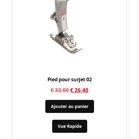
Pied pour surjet 02
Le
Le
€
33,00
€
26,40
prix
prix
initial
actuel
Ajouter au panier
était :
est :
€ 33,00.
€ 26,40.
Vue Rapide