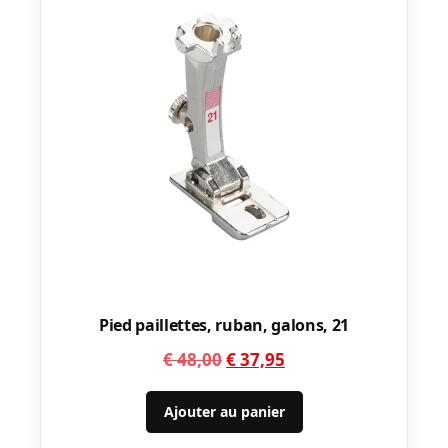
Pied paillettes, ruban, galons, 21
Le
Le
€
48,00
€
37,95
prix
prix
initial
actuel
Ajouter au panier
était :
est :