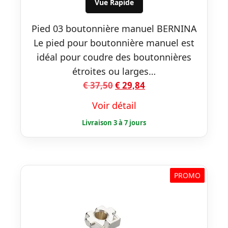
Vue Rapide
Pied 03 boutonnière manuel BERNINA
Le pied pour boutonnière manuel est
idéal pour coudre des boutonnières
étroites ou larges…
Le
Le
€
37,50
€
29,84
prix
prix
Voir détail
initial
actuel
était :
est :
€ 37,50.
€ 29,84.
PROMO