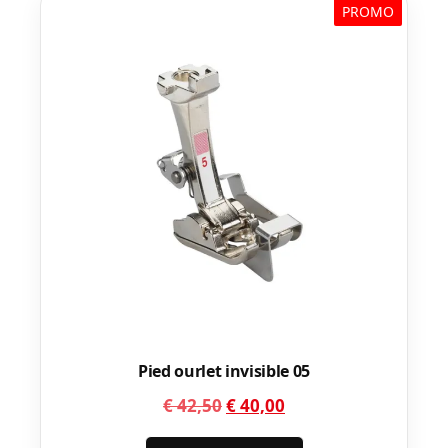
PROMO
Pied ourlet invisible 05
Le
Le
€
42,50
€
40,00
prix
prix