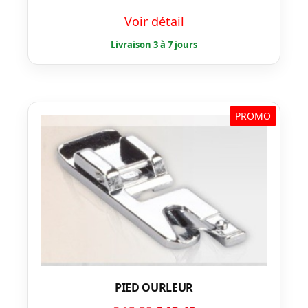
prix
prix
Voir détail
initial
actuel
était :
est :
€ 43,99.
€ 39,59.
PROMO
PIED OURLEUR