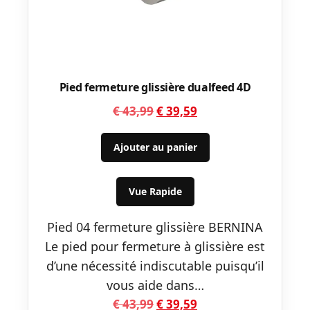
Pied fermeture glissière dualfeed 4D
Le
Le
€
43,99
€
39,59
prix
prix
initial
actuel
Ajouter au panier
était :
est :
€ 43,99.
€ 39,59.
Vue Rapide
Pied 04 fermeture glissière BERNINA
Le pied pour fermeture à glissière est
d’une nécessité indiscutable puisqu’il
vous aide dans…
Le
Le
€
43,99
€
39,59