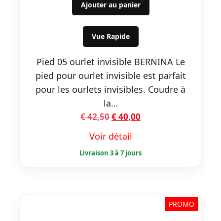
initial
actuel
Ajouter au panier
était :
est :
€ 42,50.
€ 40,00.
Vue Rapide
Pied 05 ourlet invisible BERNINA Le
pied pour ourlet invisible est parfait
pour les ourlets invisibles. Coudre à
la…
Le
Le
€
42,50
€
40,00
prix
prix
Voir détail
initial
actuel
était :
est :
€ 42,50.
€ 40,00.
PROMO