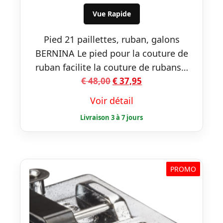
€ 48,00.
€ 37,95.
Vue Rapide
Pied 21 paillettes, ruban, galons
BERNINA Le pied pour la couture de
ruban facilite la couture de rubans…
Le
Le
€
48,00
€
37,95
prix
prix
Voir détail
initial
actuel
était :
est :
€ 48,00.
€ 37,95.
PROMO