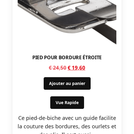
PIED POUR BORDURE ÉTROITE
Le
Le
€
24,50
€
19,60
prix
prix
initial
actuel
Ajouter au panier
était :
est :
€ 24,50.
€ 19,60.
Vue Rapide
Ce pied-de-biche avec un guide facilite
la couture des bordures, des ourlets et