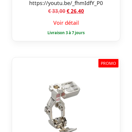
https://youtu.be/_fhmIdfY_P0
Le
Le
€
33,00
€
26,40
prix
prix
Voir détail
initial
actuel
était :
est :
€ 33,00.
€ 26,40.
PROMO