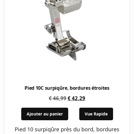
Pied 10C surpiqûre, bordures étroites
Le
Le
€
46,99
€
42,29
prix
prix
initial
actuel
Ajouter au panier
Vue Rapide
était :
est :
Pied 10 surpiqûre près du bord, bordures
€ 46,99.
€ 42,29.