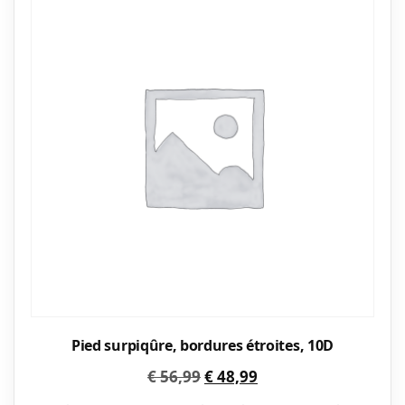
Pied surpiqûre, bordures étroites, 10D
Le
Le
€
56,99
€
48,99
prix
prix