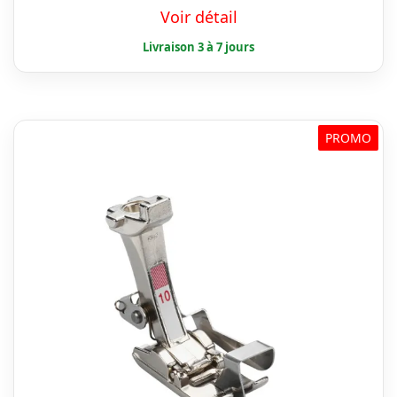
prix
prix
Voir détail
initial
actuel
était :
est :
€ 46,99.
€ 42,29.
PROMO