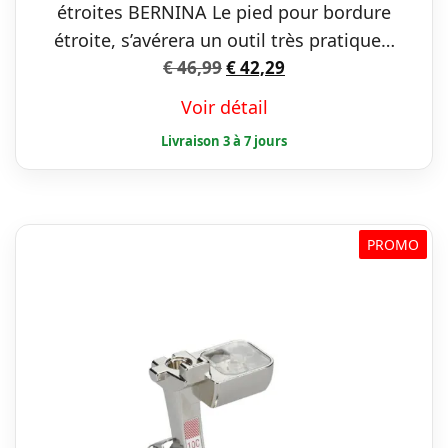
étroites BERNINA Le pied pour bordure
étroite, s’avérera un outil très pratique…
Le
Le
€
46,99
€
42,29
prix
prix
Voir détail
initial
actuel
était :
est :
€ 46,99.
€ 42,29.
PROMO