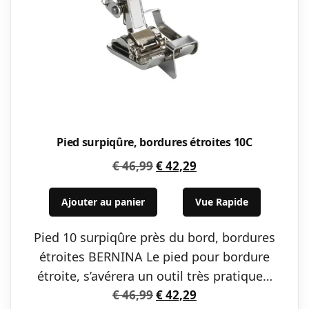
Pied surpiqûre, bordures étroites 10C
Le
Le
€
46,99
€
42,29
prix
prix
initial
actuel
Ajouter au panier
Vue Rapide
était :
est :
Pied 10 surpiqûre près du bord, bordures
€ 46,99.
€ 42,29.
étroites BERNINA Le pied pour bordure
étroite, s’avérera un outil très pratique…
Le
Le
€
46,99
€
42,29