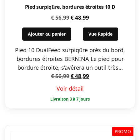
Pied surpiqûre, bordures étroites 10 D
Le
Le
€
56,99
€
48,99
prix
prix
initial
actuel
Ajouter au panier
Vue Rapide
était :
est :
Pied 10 DualFeed surpiqûre près du bord,
€ 56,99.
€ 48,99.
bordures étroites BERNINA Le pied pour
bordure étroite, s’avérera un outil très…
Le
Le
€
56,99
€
48,99
prix
prix
Voir détail
initial
actuel
était :
est :
€ 56,99.
€ 48,99.
PROMO