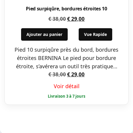
Pied surpiqûre, bordures étroites 10
Le
Le
€
38,00
€
29,00
prix
prix
initial
actuel
Ajouter au panier
Vue Rapide
était :
est :
Pied 10 surpiqûre près du bord, bordures
€ 38,00.
€ 29,00.
étroites BERNINA Le pied pour bordure
étroite, s’avérera un outil très pratique…
Le
Le
€
38,00
€
29,00
prix
prix
Voir détail
initial
actuel
était :
est :
€ 38,00.
€ 29,00.