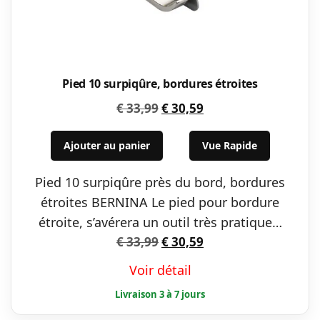
Pied 10 surpiqûre, bordures étroites
Le
Le
€
33,99
€
30,59
prix
prix
initial
actuel
Ajouter au panier
Vue Rapide
était :
est :
Pied 10 surpiqûre près du bord, bordures
€ 33,99.
€ 30,59.
étroites BERNINA Le pied pour bordure
étroite, s’avérera un outil très pratique…
Le
Le
€
33,99
€
30,59
prix
prix
Voir détail
initial
actuel
était :
est :
€ 33,99.
€ 30,59.