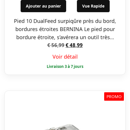
initial
actuel
Ajouter au panier
Vue Rapide
était :
est :
Pied 10 DualFeed surpiqûre près du bord,
€ 56,99.
€ 48,99.
bordures étroites BERNINA Le pied pour
bordure étroite, s’avérera un outil très…
Le
Le
€
56,99
€
48,99
prix
prix
Voir détail
initial
actuel
était :
est :
€ 56,99.
€ 48,99.
PROMO