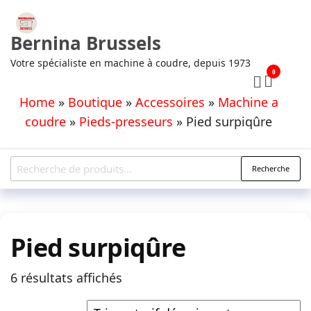
Aller
au
Bernina Brussels
contenu
Votre spécialiste en machine à coudre, depuis 1973
0
Home
»
Boutique
»
Accessoires
»
Machine a
coudre
»
Pieds-presseurs
»
Pied surpiqûre
Recherche
Recherche
pour :
Pied surpiqûre
Trié
6 résultats affichés
par