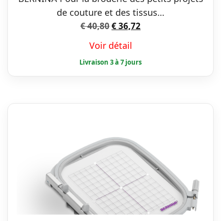
de couture et des tissus…
Le
Le
€
40,80
€
36,72
prix
prix
Voir détail
initial
actuel
était :
est :
€ 40,80.
€ 36,72.