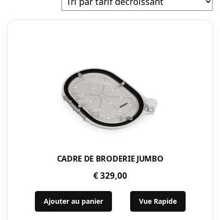
prix
décroissant
CADRE DE BRODERIE JUMBO
€
329,00
Ajouter au panier
Vue Rapide