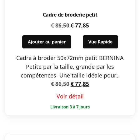
Cadre de broderie petit
Le
Le
€
86,50
€
77,85
prix
prix
initial
actuel
Ajouter au panier
Vue Rapide
était :
est :
Cadre à broder 50x72mm petit BERNINA
€ 86,50.
€ 77,85.
Petite par la taille, grande par les
compétences Une taille idéale pour…
Le
Le
€
86,50
€
77,85
prix
prix
Voir détail
initial
actuel
était :
est :
€ 86,50.
€ 77,85.