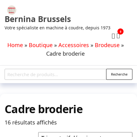
Aller
au
Bernina Brussels
contenu
Votre spécialiste en machine à coudre, depuis 1973
0
Home
»
Boutique
»
Accessoires
»
Brodeuse
»
Cadre broderie
Recherche
Recherche
pour :
Cadre broderie
Trié
16 résultats affichés
par