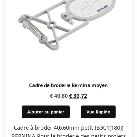
Cadre de broderie Bernina moyen
Le
Le
€
40,80
€
36,72
prix
prix
initial
actuel
Ajouter au panier
Vue Rapide
était :
est :
Cadre à broder 40x60mm petit (B3C1(180))
€ 40,80.
€ 36,72.
BERNINA Pour la broderie des petits projets