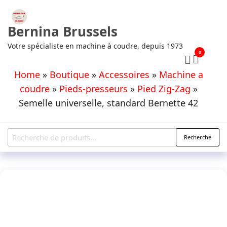
Aller
au
Bernina Brussels
contenu
Votre spécialiste en machine à coudre, depuis 1973
0
Home
»
Boutique
»
Accessoires
»
Machine a
coudre
»
Pieds-presseurs
»
Pied Zig-Zag
»
Semelle universelle, standard Bernette 42
Recherche
Recherche
pour :