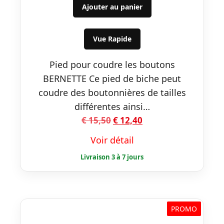
initial
actuel
Ajouter au panier
était :
est :
€ 15,50.
€ 12,40.
Vue Rapide
Pied pour coudre les boutons
BERNETTE Ce pied de biche peut
coudre des boutonnières de tailles
différentes ainsi…
Le
Le
€
15,50
€
12,40
prix
prix
Voir détail
initial
actuel
était :
est :
€ 15,50.
€ 12,40.
PROMO