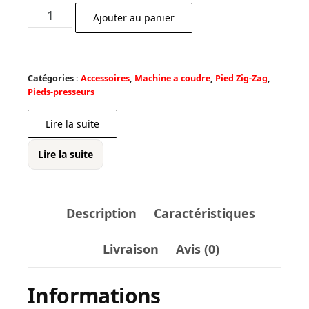
quantité
Ajouter au panier
de
Semelle
universelle,
Catégories :
Accessoires
,
Machine a coudre
,
Pied Zig-Zag
,
standard
Pieds-presseurs
Bernette
Lire la suite
42
Lire la suite
Description
Caractéristiques
Livraison
Avis (0)
Informations