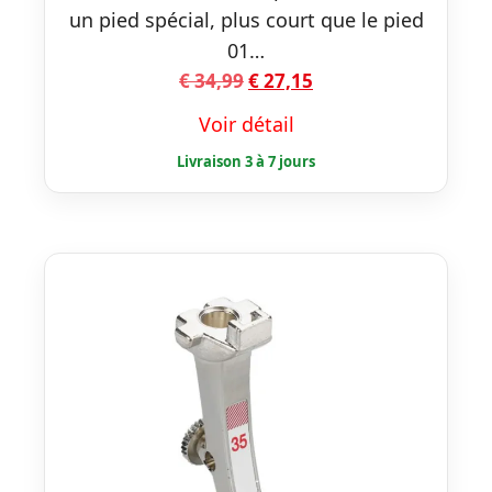
un pied spécial, plus court que le pied
01…
Le
Le
€
34,99
€
27,15
prix
prix
Voir détail
initial
actuel
était :
est :
€ 34,99.
€ 27,15.