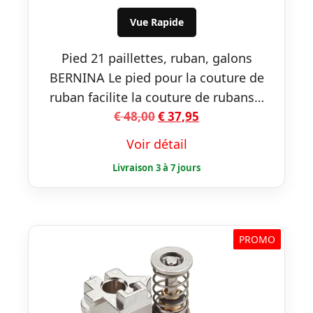
€ 48,00.
€ 37,95.
Vue Rapide
Pied 21 paillettes, ruban, galons
BERNINA Le pied pour la couture de
ruban facilite la couture de rubans…
Le
Le
€
48,00
€
37,95
prix
prix
Voir détail
initial
actuel
était :
est :
€ 48,00.
€ 37,95.
PROMO