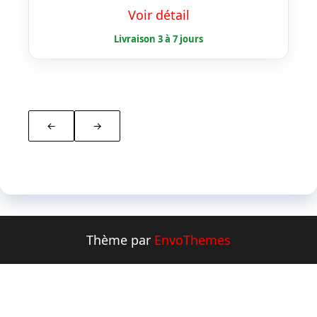
prix
prix
Voir détail
initial
actuel
était :
est :
€ 42,50.
€ 34,00.
←
→
Thème par
EnvoThemes