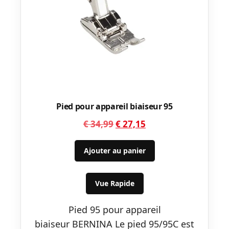
Pied pour appareil biaiseur 95
Le
Le
€
34,99
€
27,15
prix
prix
initial
actuel
Ajouter au panier
était :
est :
€ 34,99.
€ 27,15.
Vue Rapide
Pied 95 pour appareil
biaiseur BERNINA Le pied 95/95C est