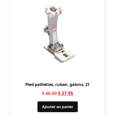
Pied paillettes, ruban, galons, 21
Le
Le
€
48,00
€
37,95
prix
prix
initial
actuel
Ajouter au panier
était :
est :