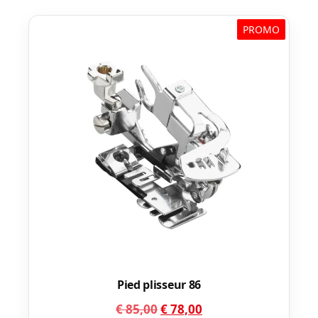
PROMO
Pied plisseur 86
Le
Le
€
85,00
€
78,00