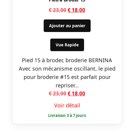
Le
Le
€
23,00
€
18,00
prix
prix
initial
actuel
Ajouter au panier
était :
est :
€ 23,00.
€ 18,00.
Vue Rapide
Pied 15 à broder, broderie BERNINA
Avec son mécanisme oscillant, le pied
pour broderie #15 est parfait pour
repriser…
Le
Le
€
23,00
€
18,00
prix
prix
Voir détail
initial
actuel
était :
est :
€ 23,00.
€ 18,00.