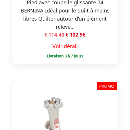
Pied avec coupelle glissante 74
BERNINA Idéal pour le quilt à mains
libres Quilter autour d’un élément
relevé…
Le
Le
€
114,40
€
102,96
prix
prix
Voir détail
initial
actuel
était :
est :
€ 114,40.
€ 102,96.
PROMO