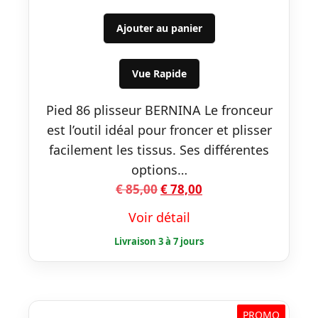
prix
prix
initial
actuel
Ajouter au panier
était :
est :
€ 85,00.
€ 78,00.
Vue Rapide
Pied 86 plisseur BERNINA Le fronceur
est l’outil idéal pour froncer et plisser
facilement les tissus. Ses différentes
options…
Le
Le
€
85,00
€
78,00
prix
prix
Voir détail
initial
actuel
était :
est :
€ 85,00.
€ 78,00.
PROMO