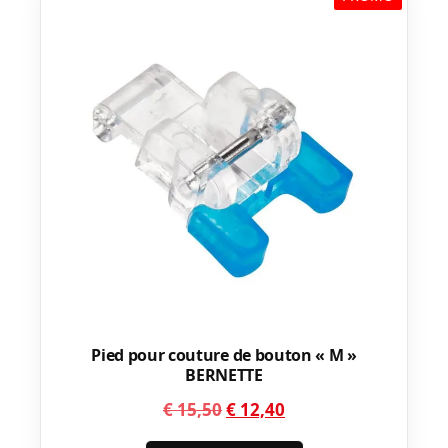
Pied pour couture de bouton « M »
BERNETTE
Le
Le
€
15,50
€
12,40
prix
prix