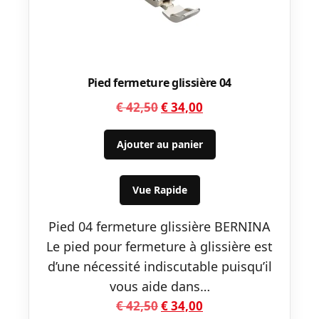
Pied fermeture glissière 04
Le
Le
€
42,50
€
34,00
prix
prix
initial
actuel
Ajouter au panier
était :
est :
€ 42,50.
€ 34,00.
Vue Rapide
Pied 04 fermeture glissière BERNINA
Le pied pour fermeture à glissière est
d’une nécessité indiscutable puisqu’il
vous aide dans…
Le
Le
€
42,50
€
34,00