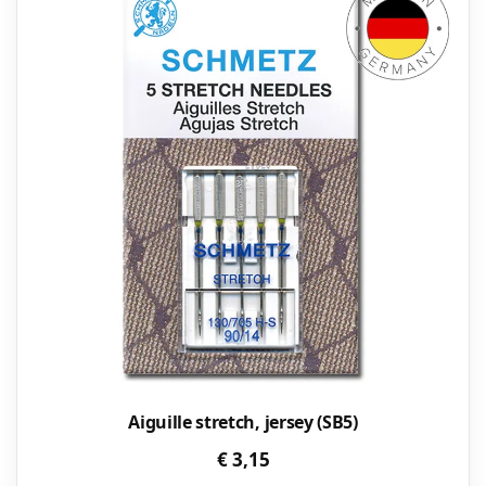
du
produit
Aiguille stretch, jersey (SB5)
€
3,15