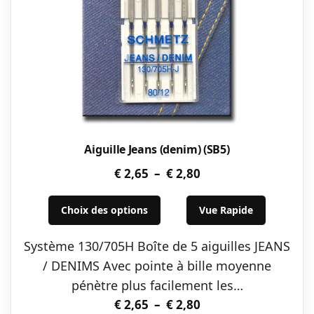
Aiguille Jeans (denim) (SB5)
Plage
€
2,65
–
€
2,80
de
Ce
prix :
Choix des options
Vue Rapide
produit
€ 2,65
a
Système 130/705H Boîte de 5 aiguilles JEANS
à
plusieurs
/ DENIMS Avec pointe à bille moyenne
€ 2,80
variations.
pénètre plus facilement les…
Les
Plage
€
2,65
–
€
2,80