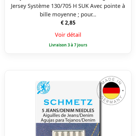
plusieurs
Jersey Système 130/705 H SUK Avec pointe à
variations.
bille moyenne ; pour…
Les
€
2,85
options
Voir détail
peuvent
être
choisies
sur
la
page
du
produit