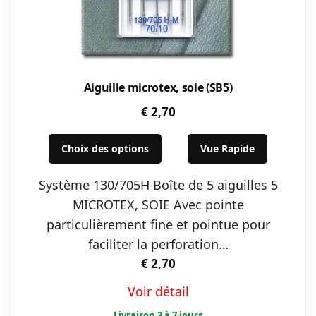
Aiguille microtex, soie (SB5)
€
2,70
Ce
Choix des options
Vue Rapide
produit
a
Système 130/705H Boîte de 5 aiguilles 5
plusieurs
MICROTEX, SOIE Avec pointe
variations.
particulièrement fine et pointue pour
Les
faciliter la perforation…
options
€
2,70
peuvent
Voir détail
être