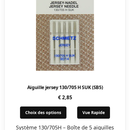
Aiguille jersey 130/705 H SUK (SB5)
€
2,85
Ce
Choix des options
Vue Rapide
produit
a
Système 130/705H – Boîte de 5 aiguilles