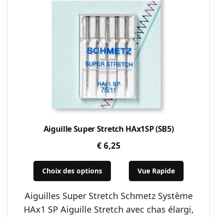
Aiguille Super Stretch HAx1SP (SB5)
€
6,25
Ce
Choix des options
Vue Rapide
produit
a
Aiguilles Super Stretch Schmetz Système
plusieurs
HAx1 SP Aiguille Stretch avec chas élargi,