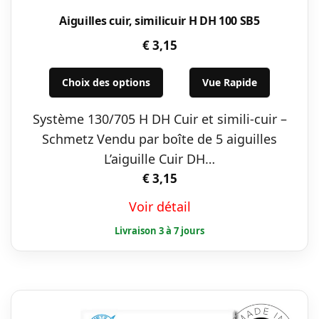
Aiguilles cuir, similicuir H DH 100 SB5
€
3,15
Ce
Choix des options
Vue Rapide
produit
a
Système 130/705 H DH Cuir et simili-cuir –
plusieurs
Schmetz Vendu par boîte de 5 aiguilles
variations.
L’aiguille Cuir DH…
Les
€
3,15
options
Voir détail
peuvent
être
choisies
sur
la
page