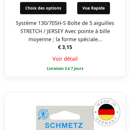
Ce
Choix des options
Vue Rapide
produit
a
Système 130/705H-S Boîte de 5 aiguilles
plusieurs
STRETCH / JERSEY Avec pointe à bille
variations.
moyenne ; la forme spéciale…
Les
€
3,15
options
Voir détail
peuvent
être
choisies
sur
la
page
du
produit