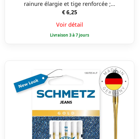
variations.
rainure élargie et tige renforcée ;…
Les
€
6,25
options
Voir détail
peuvent
être
choisies
sur
la
page
du
produit