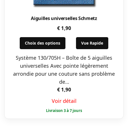
Aiguilles universelles Schmetz
€
1,90
Ce
Choix des options
Vue Rapide
produit
a
Système 130/705H – Boîte de 5 aiguilles
plusieurs
universelles Avec pointe légèrement
variations.
arrondie pour une couture sans problème
Les
de…
options
€
1,90
peuvent
Voir détail
être
choisies
sur
la