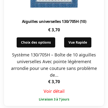
Aiguilles universelles 130/705H (10)
€
3,70
Ce
Choix des options
Vue Rapide
produit
a
Système 130/705H – Boîte de 10 aiguilles
plusieurs
universelles Avec pointe légèrement
variations.
arrondie pour une couture sans problème
Les
de…
options
€
3,70
peuvent
Voir détail
être
choisies
sur