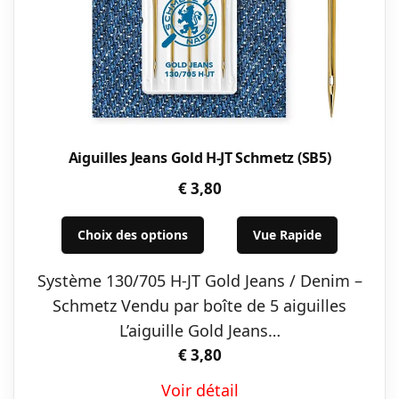
Aiguilles Jeans Gold H-JT Schmetz (SB5)
€
3,80
Ce
Choix des options
Vue Rapide
produit
a
Système 130/705 H-JT Gold Jeans / Denim –
plusieurs
Schmetz Vendu par boîte de 5 aiguilles
variations.
L’aiguille Gold Jeans…
Les
€
3,80
options
Voir détail
peuvent