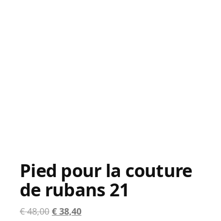
Pied pour la couture
de rubans 21
Le
Le
€
48,00
€
38,40