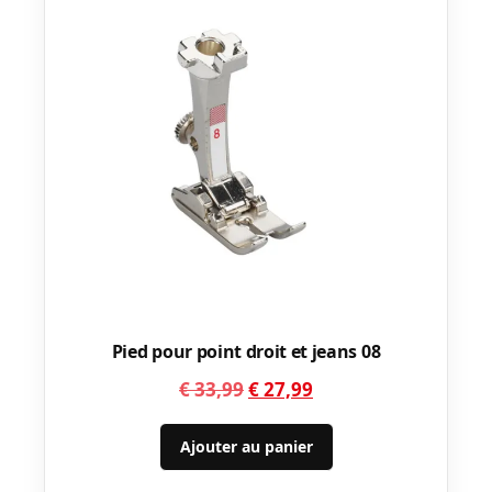
Pied pour point droit et jeans 08
Le
Le
€
33,99
€
27,99
prix
prix
initial
actuel
Ajouter au panier
était :
est :