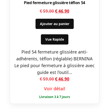
Pied fermeture glissière téflon 54
Le
Le
€
59,00
€
46,90
prix
prix
initial
actuel
Ajouter au panier
était :
est :
€ 59,00.
€ 46,90.
Vue Rapide
Pied 54 fermeture glissière anti-
adhérents, téflon (réglable) BERNINA
Le pied pour fermeture à glissière avec
guide est l’outil…
Le
Le
€
59,00
€
46,90
prix
prix
Voir détail
initial
actuel
était :
est :
€ 59,00.
€ 46,90.