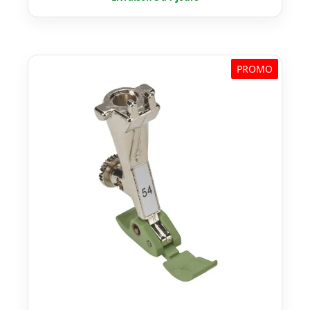
était :
est :
€ 33,00.
€ 26,40.
PROMO