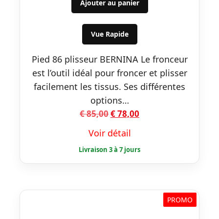
initial
actuel
Ajouter au panier
était :
est :
€ 85,00.
€ 78,00.
Vue Rapide
Pied 86 plisseur BERNINA Le fronceur
est l’outil idéal pour froncer et plisser
facilement les tissus. Ses différentes
options…
Le
Le
€
85,00
€
78,00
prix
prix
Voir détail
initial
actuel
était :
est :
€ 85,00.
€ 78,00.
PROMO