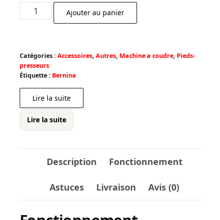
prix
prix
quantité
Ajouter au panier
initial
actuel
de
était :
est :
Pied
€ 48,00.
€ 38,40.
pour
Catégories :
Accessoires
,
Autres
,
Machine a coudre
,
Pieds-
la
presseurs
couture
Étiquette :
Bernina
de
Lire la suite
rubans
21
Lire la suite
Description
Fonctionnement
Astuces
Livraison
Avis (0)