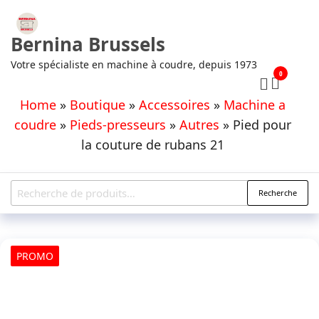
Aller
au
Bernina Brussels
contenu
Votre spécialiste en machine à coudre, depuis 1973
0
Home
»
Boutique
»
Accessoires
»
Machine a
coudre
»
Pieds-presseurs
»
Autres
»
Pied pour
la couture de rubans 21
Recherche
Recherche
pour :
PROMO