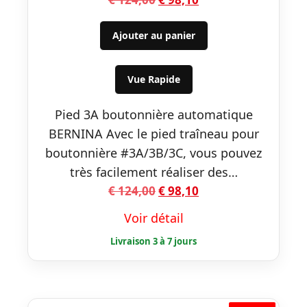
prix
prix
initial
actuel
Ajouter au panier
était :
est :
€ 124,00.
€ 98,10.
Vue Rapide
Pied 3A boutonnière automatique
BERNINA Avec le pied traîneau pour
boutonnière #3A/3B/3C, vous pouvez
très facilement réaliser des…
Le
Le
€
124,00
€
98,10
prix
prix
Voir détail
initial
actuel
était :
est :
€ 124,00.
€ 98,10.