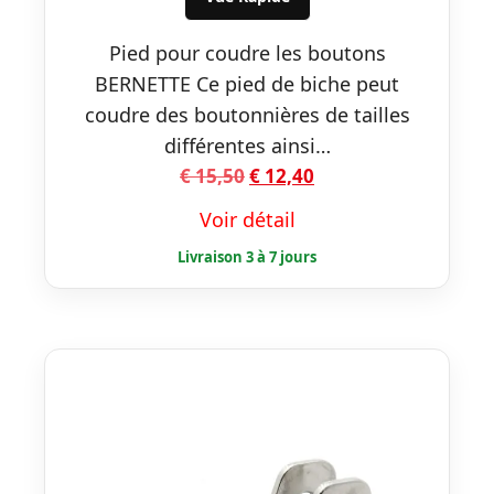
Pied pour coudre les boutons
BERNETTE Ce pied de biche peut
coudre des boutonnières de tailles
différentes ainsi…
Le
Le
€
15,50
€
12,40
prix
prix
Voir détail
initial
actuel
était :
est :
€ 15,50.
€ 12,40.