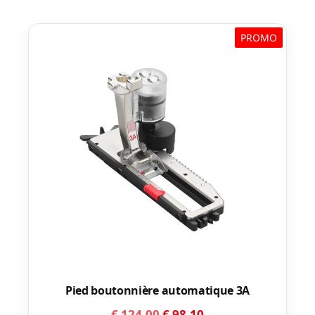
PROMO
Pied boutonnière automatique 3A
Le
Le
€
124,00
€
98,10