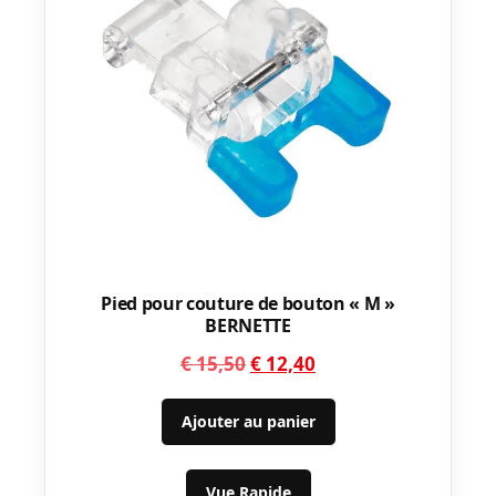
Pied pour couture de bouton « M »
BERNETTE
Le
Le
€
15,50
€
12,40
prix
prix
initial
actuel
Ajouter au panier
était :
est :
€ 15,50.
€ 12,40.
Vue Rapide