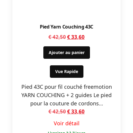
Pied Yarn Couching 43C
Le
Le
€
42,50
€
33,60
prix
prix
initial
actuel
Ajouter au panier
était :
est :
€ 42,50.
€ 33,60.
Vue Rapide
Pied 43C pour fil couché freemotion
YARN COUCHING + 2 guides Le pied
pour la couture de cordons…
Le
Le
€
42,50
€
33,60
prix
prix
Voir détail
initial
actuel