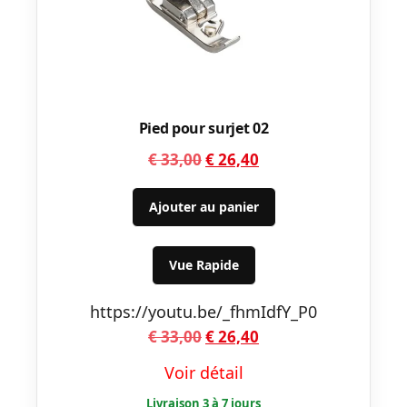
Pied pour surjet 02
Le
Le
€
33,00
€
26,40
prix
prix
initial
actuel
Ajouter au panier
était :
est :
€ 33,00.
€ 26,40.
Vue Rapide
https://youtu.be/_fhmIdfY_P0
Le
Le
€
33,00
€
26,40
prix
prix
Voir détail
initial
actuel