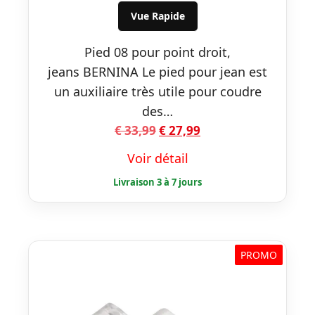
€ 33,99.
€ 27,99.
Vue Rapide
Pied 08 pour point droit,
jeans BERNINA Le pied pour jean est
un auxiliaire très utile pour coudre
des…
Le
Le
€
33,99
€
27,99
prix
prix
Voir détail
initial
actuel
était :
est :
€ 33,99.
€ 27,99.
PROMO