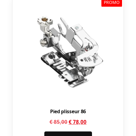
PROMO
Pied plisseur 86
Le
Le
€
85,00
€
78,00
prix
prix