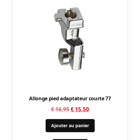
Allonge pied adaptateur courte 77
Le
Le
€
16,95
€
15,50
prix
prix
initial
actuel
Ajouter au panier
était :
est :