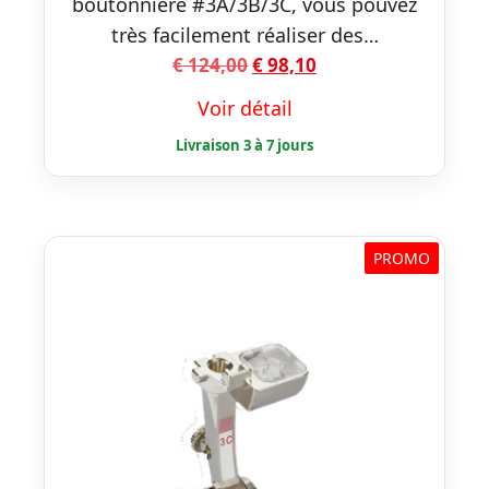
boutonnière #3A/3B/3C, vous pouvez
très facilement réaliser des…
Le
Le
€
124,00
€
98,10
prix
prix
Voir détail
initial
actuel
était :
est :
€ 124,00.
€ 98,10.
PROMO