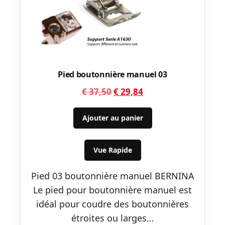
Pied boutonnière manuel 03
Le
Le
€
37,50
€
29,84
prix
prix
initial
actuel
Ajouter au panier
était :
est :
€ 37,50.
€ 29,84.
Vue Rapide
Pied 03 boutonnière manuel BERNINA
Le pied pour boutonnière manuel est
idéal pour coudre des boutonnières
étroites ou larges…