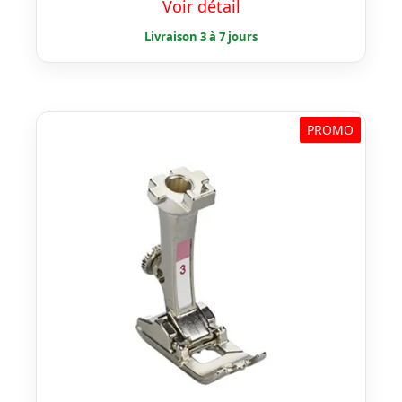
Voir détail
initial
actuel
était :
est :
€ 42,50.
€ 34,00.
PROMO