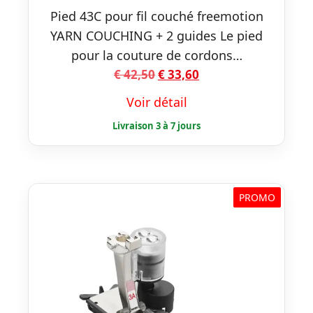
Pied 43C pour fil couché freemotion
YARN COUCHING + 2 guides Le pied
pour la couture de cordons…
Le
Le
€
42,50
€
33,60
prix
prix
Voir détail
initial
actuel
était :
est :
€ 42,50.
€ 33,60.
PROMO