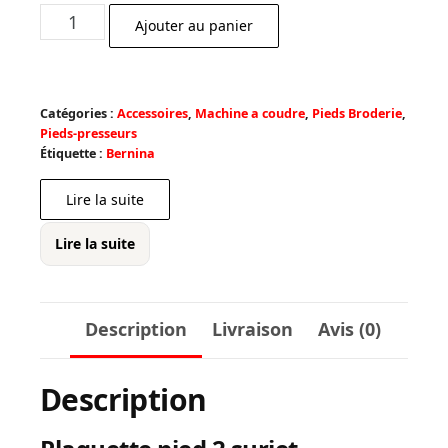
prix
prix
quantité
Ajouter au panier
initial
actuel
de
était :
est :
Plaquette
€ 1,30.
€ 1,17.
pied
Catégories :
Accessoires
,
Machine a coudre
,
Pieds Broderie
,
2
Pieds-presseurs
surjet,
Étiquette :
Bernina
overlock
Lire la suite
Lire la suite
Description
Livraison
Avis (0)
Description