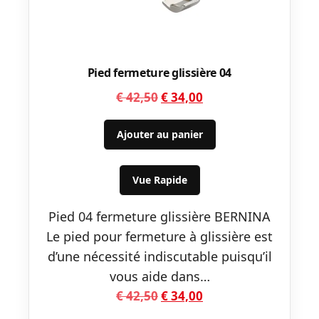
Pied fermeture glissière 04
Le
Le
€
42,50
€
34,00
prix
prix
initial
actuel
Ajouter au panier
était :
est :
€ 42,50.
€ 34,00.
Vue Rapide
Pied 04 fermeture glissière BERNINA
Le pied pour fermeture à glissière est
d’une nécessité indiscutable puisqu’il
vous aide dans…
Le
Le
€
42,50
€
34,00
prix
prix