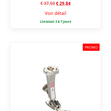
Le
Le
€
37,50
€
29,84
prix
prix
Voir détail
initial
actuel
était :
est :
€ 37,50.
€ 29,84.
PROMO