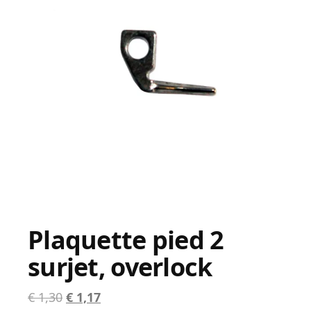
Plaquette pied 2
surjet, overlock
Le
Le
€
1,30
€
1,17