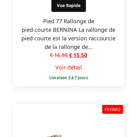
€ 16,95.
€ 15,50.
Vue Rapide
Pied 77 Rallonge de
pied courte BERNINA La rallonge de
pied courte est la version raccourcie
de la rallonge de…
Le
Le
€
16,95
€
15,50
prix
prix
Voir détail
initial
actuel
était :
est :
€ 16,95.
€ 15,50.
PROMO