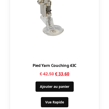
Pied Yarn Couching 43C
Le
Le
€
42,50
€
33,60
prix
prix
initial
actuel
Ajouter au panier
était :
est :
€ 42,50.
€ 33,60.
Vue Rapide