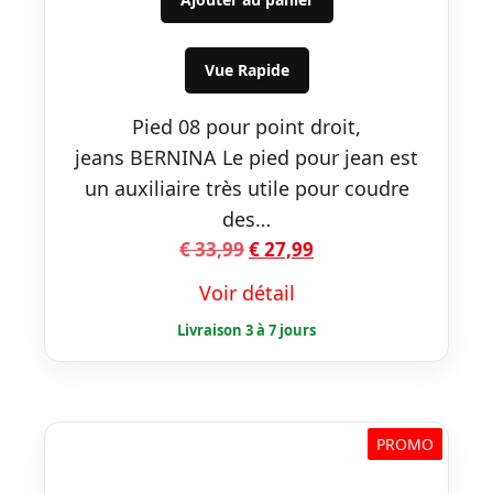
initial
actuel
était :
est :
€ 33,99.
€ 27,99.
Vue Rapide
Pied 08 pour point droit,
jeans BERNINA Le pied pour jean est
un auxiliaire très utile pour coudre
des…
Le
Le
€
33,99
€
27,99
prix
prix
Voir détail
initial
actuel
était :
est :
€ 33,99.
€ 27,99.
PROMO