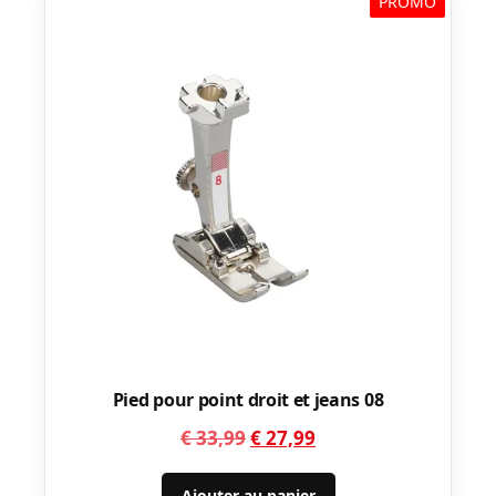
PROMO
Pied pour point droit et jeans 08
Le
Le
€
33,99
€
27,99
prix
prix
Ajouter au panier