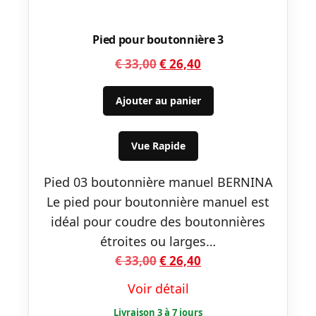
Pied pour boutonnière 3
Le
Le
€
33,00
€
26,40
prix
prix
initial
actuel
Ajouter au panier
était :
est :
€ 33,00.
€ 26,40.
Vue Rapide
Pied 03 boutonnière manuel BERNINA
Le pied pour boutonnière manuel est
idéal pour coudre des boutonnières
étroites ou larges…
Le
Le
€
33,00
€
26,40
prix
prix
Voir détail
initial
actuel