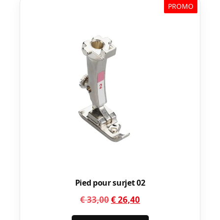
PROMO
Pied pour surjet 02
Le
Le
€
33,00
€
26,40
prix
prix