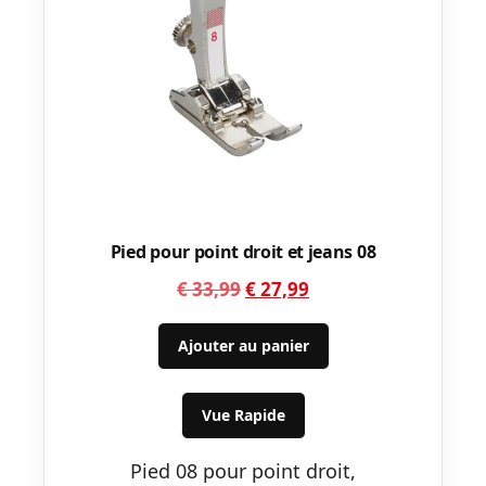
Pied pour point droit et jeans 08
Le
Le
€
33,99
€
27,99
prix
prix
initial
actuel
Ajouter au panier
était :
est :
€ 33,99.
€ 27,99.
Vue Rapide
Pied 08 pour point droit,