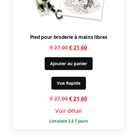
Pied pour broderie à mains libres
Le
Le
€
27,00
€
21,60
prix
prix
initial
actuel
Ajouter au panier
était :
est :
€ 27,00.
€ 21,60.
Vue Rapide
Le
Le
€
27,00
€
21,60
prix
prix
Voir détail
initial
actuel
était :
est :
€ 27,00.
€ 21,60.