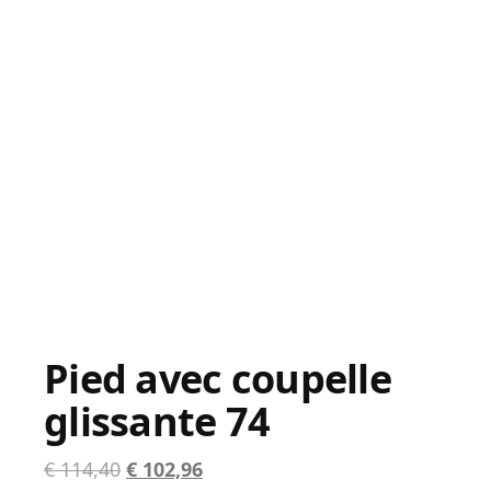
Pied avec coupelle
glissante 74
Le
Le
€
114,40
€
102,96