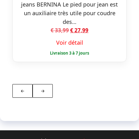
jeans BERNINA Le pied pour jean est
un auxiliaire très utile pour coudre
des…
Le
Le
€
33,99
€
27,99
prix
prix
Voir détail
initial
actuel
était :
est :
€ 33,99.
€ 27,99.
←
→