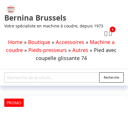
Aller
au
Bernina Brussels
contenu
Votre spécialiste en machine à coudre, depuis 1973
0
Home
»
Boutique
»
Accessoires
»
Machine a
coudre
»
Pieds-presseurs
»
Autres
»
Pied avec
coupelle glissante 74
Recherche
Recherche
pour :
PROMO