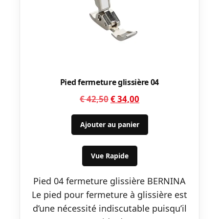
Pied fermeture glissière 04
Le
Le
€
42,50
€
34,00
prix
prix
initial
actuel
Ajouter au panier
était :
est :
€ 42,50.
€ 34,00.
Vue Rapide
Pied 04 fermeture glissière BERNINA
Le pied pour fermeture à glissière est
d’une nécessité indiscutable puisqu’il