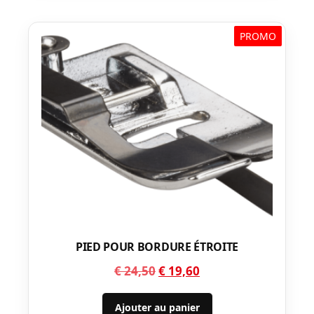
PROMO
PIED POUR BORDURE ÉTROITE
Le
Le
€
24,50
€
19,60
prix
prix
initial
actuel
Ajouter au panier