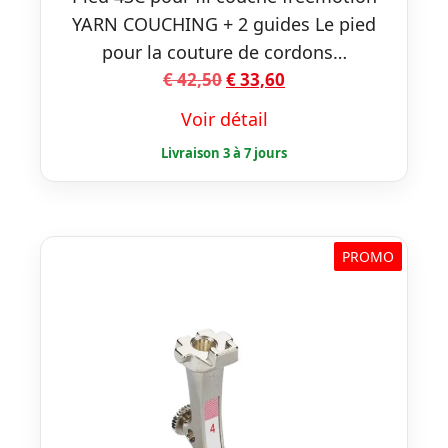
YARN COUCHING + 2 guides Le pied
pour la couture de cordons…
Le
Le
€
42,50
€
33,60
prix
prix
Voir détail
initial
actuel
était :
est :
€ 42,50.
€ 33,60.
PROMO