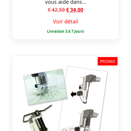
vous aide dans…
Le
Le
€
42,50
€
34,00
prix
prix
Voir détail
initial
actuel
était :
est :
€ 42,50.
€ 34,00.
PROMO