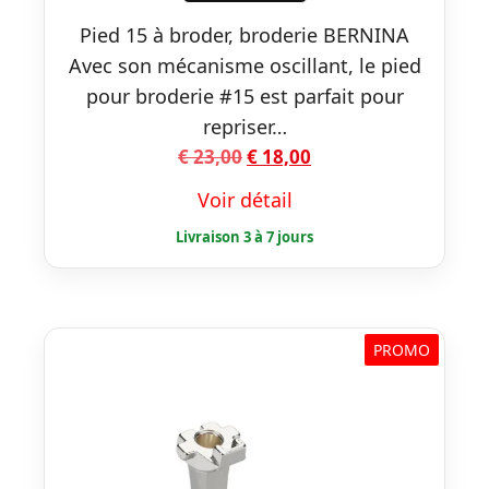
Pied 15 à broder, broderie BERNINA
Avec son mécanisme oscillant, le pied
pour broderie #15 est parfait pour
repriser…
Le
Le
€
23,00
€
18,00
prix
prix
Voir détail
initial
actuel
était :
est :
€ 23,00.
€ 18,00.
PROMO