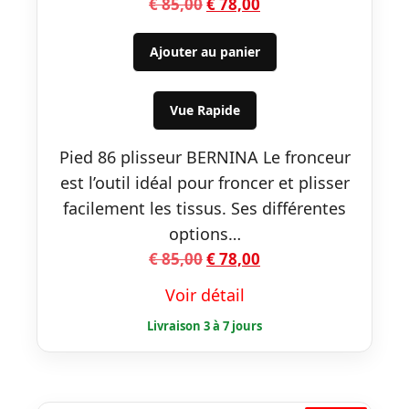
Le
Le
€
85,00
€
78,00
prix
prix
initial
actuel
Ajouter au panier
était :
est :
€ 85,00.
€ 78,00.
Vue Rapide
Pied 86 plisseur BERNINA Le fronceur
est l’outil idéal pour froncer et plisser
facilement les tissus. Ses différentes
options…
Le
Le
€
85,00
€
78,00
prix
prix
Voir détail
initial
actuel
était :
est :
€ 85,00.
€ 78,00.