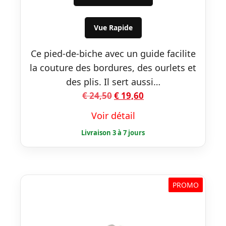
était :
est :
€ 24,50.
€ 19,60.
Vue Rapide
Ce pied-de-biche avec un guide facilite
la couture des bordures, des ourlets et
des plis. Il sert aussi…
Le
Le
€
24,50
€
19,60
prix
prix
Voir détail
initial
actuel
était :
est :
€ 24,50.
€ 19,60.
PROMO