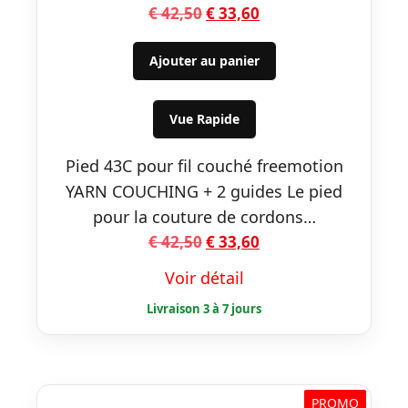
Le
Le
€
42,50
€
33,60
prix
prix
initial
actuel
Ajouter au panier
était :
est :
€ 42,50.
€ 33,60.
Vue Rapide
Pied 43C pour fil couché freemotion
YARN COUCHING + 2 guides Le pied
pour la couture de cordons…
Le
Le
€
42,50
€
33,60
prix
prix
Voir détail
initial
actuel
était :
est :
€ 42,50.
€ 33,60.
PROMO