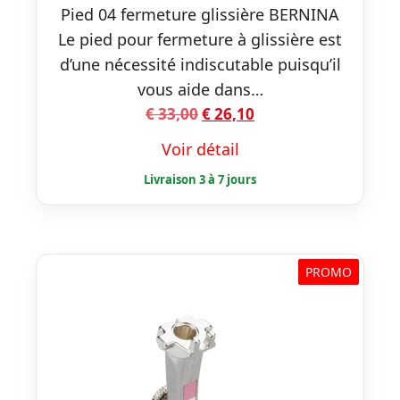
Pied 04 fermeture glissière BERNINA
Le pied pour fermeture à glissière est
d’une nécessité indiscutable puisqu’il
vous aide dans…
Le
Le
€
33,00
€
26,10
prix
prix
Voir détail
initial
actuel
était :
est :
€ 33,00.
€ 26,10.
PROMO