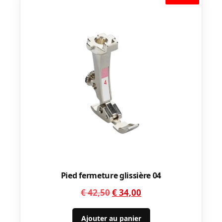
Pied fermeture glissière 04
Le
Le
€
42,50
€
34,00
prix
prix
initial
actuel
Ajouter au panier