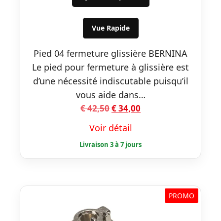
était :
est :
€ 42,50.
€ 34,00.
Vue Rapide
Pied 04 fermeture glissière BERNINA
Le pied pour fermeture à glissière est
d’une nécessité indiscutable puisqu’il
vous aide dans…
Le
Le
€
42,50
€
34,00
prix
prix
Voir détail
initial
actuel
était :
est :
€ 42,50.
€ 34,00.
PROMO