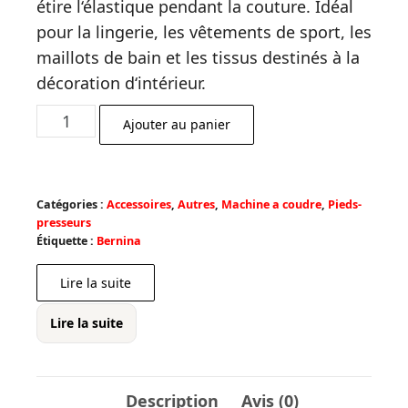
étire l‘élastique pendant la couture. Idéal
était :
est :
pour la lingerie, les vêtements de sport, les
€ 106,00.
€ 95,40.
maillots de bain et les tissus destinés à la
décoration d‘intérieur.
quantité
Ajouter au panier
de
Pied
élastique
Catégories :
Accessoires
,
Autres
,
Machine a coudre
,
Pieds-
L14
presseurs
Étiquette :
Bernina
Lire la suite
Lire la suite
Description
Avis (0)