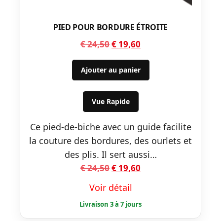
PIED POUR BORDURE ÉTROITE
Le
Le
€
24,50
€
19,60
prix
prix
initial
actuel
Ajouter au panier
était :
est :
€ 24,50.
€ 19,60.
Vue Rapide
Ce pied-de-biche avec un guide facilite
la couture des bordures, des ourlets et
des plis. Il sert aussi…
Le
Le
€
24,50
€
19,60
prix
prix
Voir détail
initial
actuel
était :
est :
€ 24,50.
€ 19,60.