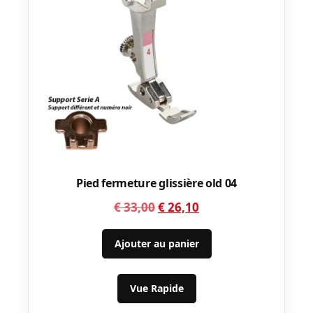
Pied fermeture glissière old 04
Le
Le
€
33,00
€
26,10
prix
prix
initial
actuel
Ajouter au panier
était :
est :
€ 33,00.
€ 26,10.
Vue Rapide