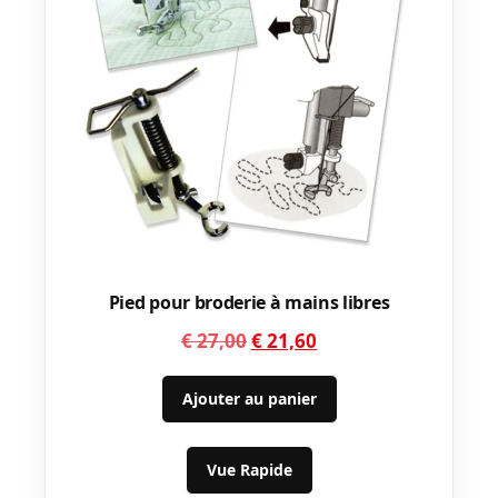
Pied pour broderie à mains libres
Le
Le
€
27,00
€
21,60
prix
prix
initial
actuel
Ajouter au panier
était :
est :
€ 27,00.
€ 21,60.
Vue Rapide