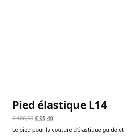
Pied élastique L14
Le
Le
€
106,00
€
95,40
prix
prix
Le pied pour la couture d‘élastique guide et
initial
actuel