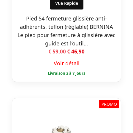
€ 59,00.
€ 46,90.
Vue Rapide
Pied 54 fermeture glissière anti-
adhérents, téflon (réglable) BERNINA
Le pied pour fermeture à glissière avec
guide est l’outil…
Le
Le
€
59,00
€
46,90
prix
prix
Voir détail
initial
actuel
était :
est :
€ 59,00.
€ 46,90.
PROMO