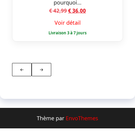
pourquoi…
Le
Le
€
42,99
€
36,00
prix
prix
Voir détail
initial
actuel
était :
est :
€ 42,99.
€ 36,00.
←
→
Thème par
EnvoThemes