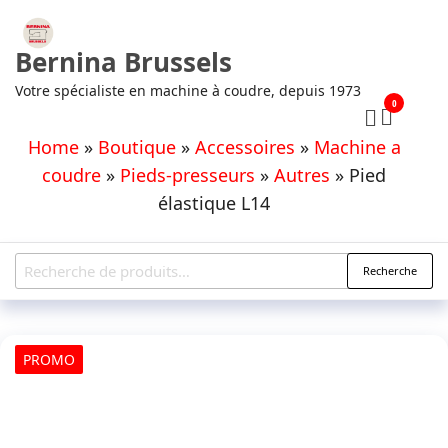
Aller
au
Bernina Brussels
contenu
Votre spécialiste en machine à coudre, depuis 1973
0
Home
»
Boutique
»
Accessoires
»
Machine a
coudre
»
Pieds-presseurs
»
Autres
»
Pied
élastique L14
Recherche
Recherche
pour :
PROMO