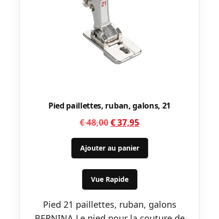
Pied paillettes, ruban, galons, 21
Le
Le
€
48,00
€
37,95
prix
prix
initial
actuel
Ajouter au panier
était :
est :
€ 48,00.
€ 37,95.
Vue Rapide
Pied 21 paillettes, ruban, galons
BERNINA Le pied pour la couture de