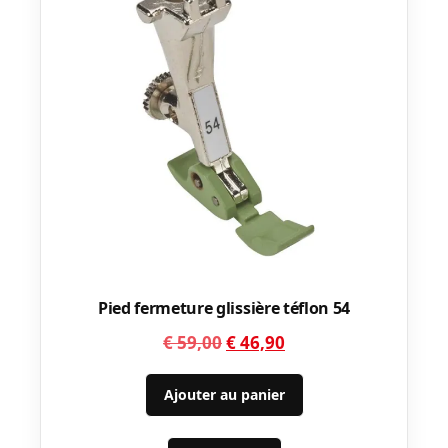
Pied fermeture glissière téflon 54
Le
Le
€
59,00
€
46,90
prix
prix
initial
actuel
Ajouter au panier
était :
est :