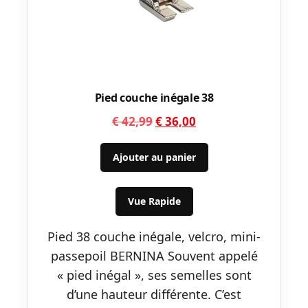
Pied couche inégale 38
Le
Le
€
42,99
€
36,00
prix
prix
initial
actuel
Ajouter au panier
était :
est :
€ 42,99.
€ 36,00.
Vue Rapide
Pied 38 couche inégale, velcro, mini-
passepoil BERNINA Souvent appelé
« pied inégal », ses semelles sont
d’une hauteur différente. C’est