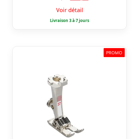
prix
prix
Voir détail
initial
actuel
était :
est :
€ 33,50.
€ 26,80.
PROMO