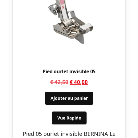
Pied ourlet invisible 05
Le
Le
€
42,50
€
40,00
prix
prix
initial
actuel
Ajouter au panier
était :
est :
€ 42,50.
€ 40,00.
Vue Rapide
Pied 05 ourlet invisible BERNINA Le