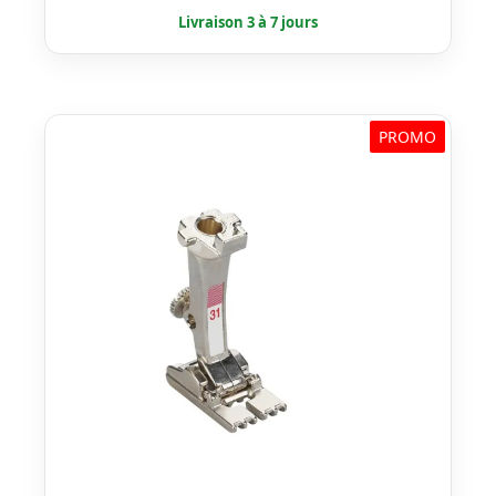
était :
est :
€ 38,99.
€ 33,99.
PROMO