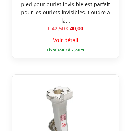
pied pour ourlet invisible est parfait
pour les ourlets invisibles. Coudre à
la…
Le
Le
€
42,50
€
40,00
prix
prix
Voir détail
initial
actuel
était :
est :
€ 42,50.
€ 40,00.