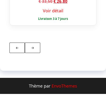
Le
Le
€
33,50
€
26,80
prix
prix
Voir détail
initial
actuel
était :
est :
€ 33,50.
€ 26,80.
←
→
Thème par
EnvoThemes