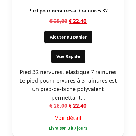
Pied pour nervures à 7 rainures 32
Le
Le
€
28,00
€
22,40
prix
prix
initial
actuel
Ajouter au panier
était :
est :
€ 28,00.
€ 22,40.
Vue Rapide
Pied 32 nervures, élastique 7 rainures
Le pied pour nervures à 3 rainures est
un pied-de-biche polyvalent
permettant…
Le
Le
€
28,00
€
22,40
prix
prix
Voir détail
initial
actuel
était :
est :