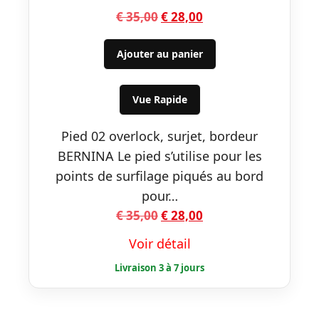
Le
Le
€
35,00
€
28,00
prix
prix
initial
actuel
Ajouter au panier
était :
est :
€ 35,00.
€ 28,00.
Vue Rapide
Pied 02 overlock, surjet, bordeur
BERNINA Le pied s’utilise pour les
points de surfilage piqués au bord
pour…
Le
Le
€
35,00
€
28,00
prix
prix
Voir détail
initial
actuel
était :
est :
€ 35,00.
€ 28,00.