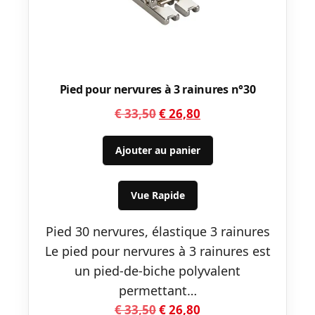
Pied pour nervures à 3 rainures n°30
Le
Le
€
33,50
€
26,80
prix
prix
initial
actuel
Ajouter au panier
était :
est :
€ 33,50.
€ 26,80.
Vue Rapide
Pied 30 nervures, élastique 3 rainures
Le pied pour nervures à 3 rainures est
un pied-de-biche polyvalent
permettant…
Le
Le
€
33,50
€
26,80