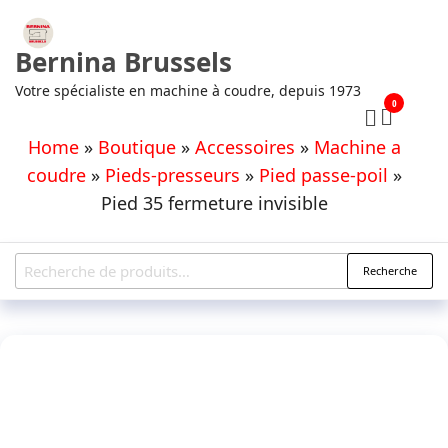
Aller
au
Bernina Brussels
contenu
Votre spécialiste en machine à coudre, depuis 1973
0
Home
»
Boutique
»
Accessoires
»
Machine a
coudre
»
Pieds-presseurs
»
Pied passe-poil
»
Pied 35 fermeture invisible
Recherche
Recherche
pour :