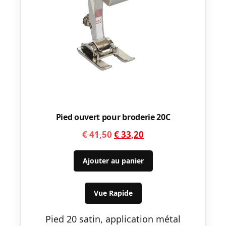
Pied ouvert pour broderie 20C
Le
Le
€
41,50
€
33,20
prix
prix
initial
actuel
Ajouter au panier
était :
est :
€ 41,50.
€ 33,20.
Vue Rapide
Pied 20 satin, application métal