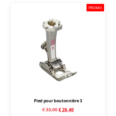
PROMO
Pied pour boutonnière 3
Le
Le
€
33,00
€
26,40