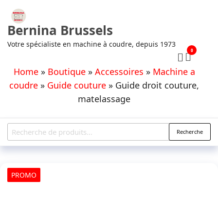
Aller
au
Bernina Brussels
contenu
Votre spécialiste en machine à coudre, depuis 1973
0
Home
»
Boutique
»
Accessoires
»
Machine a
coudre
»
Guide couture
»
Guide droit couture,
matelassage
Recherche
Recherche
pour :
PROMO