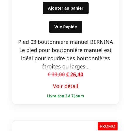
prix
prix
initial
actuel
Ajouter au panier
était :
est :
€ 33,00.
€ 26,40.
Vue Rapide
Pied 03 boutonnière manuel BERNINA
Le pied pour boutonnière manuel est
idéal pour coudre des boutonnières
étroites ou larges…
Le
Le
€
33,00
€
26,40
prix
prix
Voir détail
initial
actuel
était :
est :
€ 33,00.
€ 26,40.
PROMO