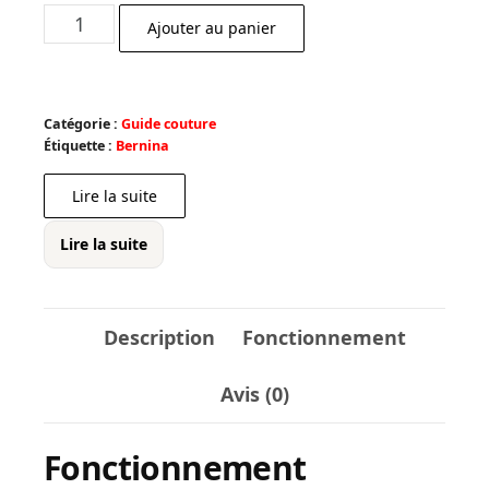
prix
prix
quantité
Ajouter au panier
initial
actuel
de
était :
est :
Guide
€ 3,23.
€ 2,91.
droit
Catégorie :
Guide couture
couture,
Étiquette :
Bernina
matelassage
Lire la suite
Lire la suite
Description
Fonctionnement
Avis (0)
Fonctionnement