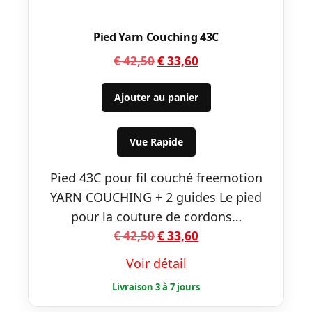
Pied Yarn Couching 43C
Le
Le
€
42,50
€
33,60
prix
prix
initial
actuel
Ajouter au panier
était :
est :
€ 42,50.
€ 33,60.
Vue Rapide
Pied 43C pour fil couché freemotion
YARN COUCHING + 2 guides Le pied
pour la couture de cordons…
Le
Le
€
42,50
€
33,60
prix
prix
Voir détail
initial
actuel
était :
est :
€ 42,50.
€ 33,60.