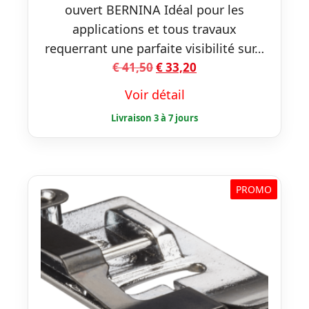
ouvert BERNINA Idéal pour les
applications et tous travaux
requerrant une parfaite visibilité sur…
Le
Le
€
41,50
€
33,20
prix
prix
Voir détail
initial
actuel
était :
est :
€ 41,50.
€ 33,20.
PROMO