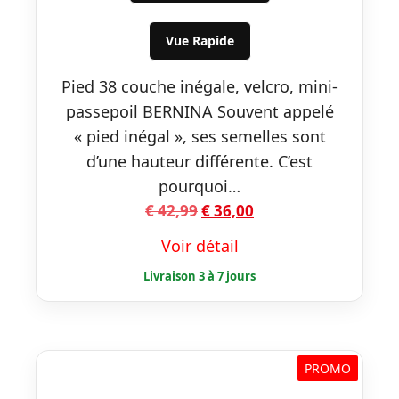
était :
est :
€ 42,99.
€ 36,00.
Vue Rapide
Pied 38 couche inégale, velcro, mini-
passepoil BERNINA Souvent appelé
« pied inégal », ses semelles sont
d’une hauteur différente. C’est
pourquoi…
Le
Le
€
42,99
€
36,00
prix
prix
Voir détail
initial
actuel
était :
est :
€ 42,99.
€ 36,00.
PROMO