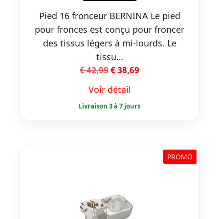
Pied 16 fronceur BERNINA Le pied
pour fronces est conçu pour froncer
des tissus légers à mi-lourds. Le
tissu…
Le
Le
€
42,99
€
38,69
prix
prix
Voir détail
initial
actuel
était :
est :
€ 42,99.
€ 38,69.
PROMO