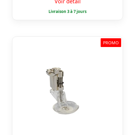
Voir détail
initial
actuel
était :
est :
€ 24,50.
€ 19,60.
PROMO