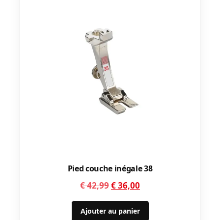
Pied couche inégale 38
Le
Le
€
42,99
€
36,00
prix
prix
initial
actuel
Ajouter au panier