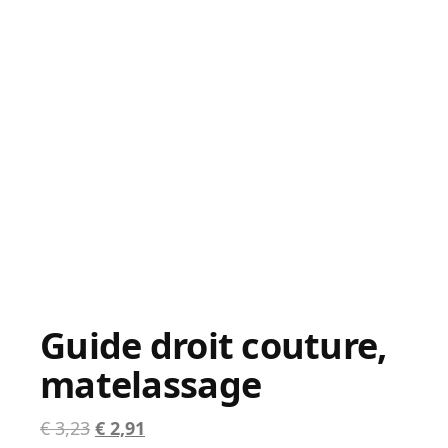
Guide droit couture,
matelassage
Le
Le
€
3,23
€
2,91