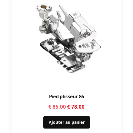
Pied plisseur 86
Le
Le
€
85,00
€
78,00
prix
prix
initial
actuel
Ajouter au panier
était :
est :