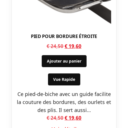
PIED POUR BORDURE ÉTROITE
Le
Le
€
24,50
€
19,60
prix
prix
initial
actuel
Ajouter au panier
était :
est :
€ 24,50.
€ 19,60.
Vue Rapide
Ce pied-de-biche avec un guide facilite
la couture des bordures, des ourlets et
des plis. Il sert aussi…
Le
Le
€
24,50
€
19,60
prix
prix