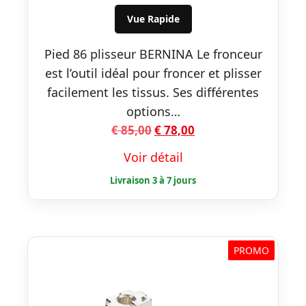
€ 85,00.
€ 78,00.
Vue Rapide
Pied 86 plisseur BERNINA Le fronceur
est l’outil idéal pour froncer et plisser
facilement les tissus. Ses différentes
options…
Le
Le
€
85,00
€
78,00
prix
prix
Voir détail
initial
actuel
était :
est :
€ 85,00.
€ 78,00.
PROMO