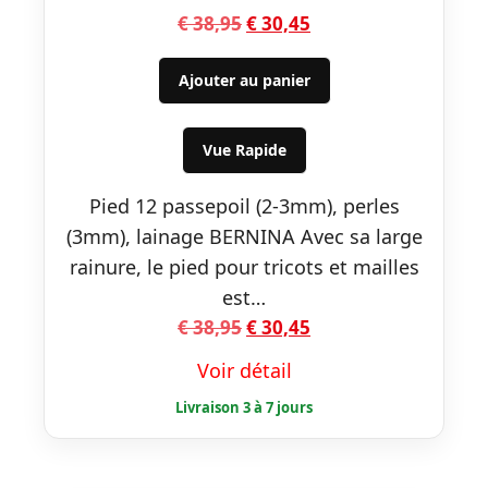
Le
Le
€
38,95
€
30,45
prix
prix
initial
actuel
Ajouter au panier
était :
est :
€ 38,95.
€ 30,45.
Vue Rapide
Pied 12 passepoil (2-3mm), perles
(3mm), lainage BERNINA Avec sa large
rainure, le pied pour tricots et mailles
est…
Le
Le
€
38,95
€
30,45
prix
prix
Voir détail
initial
actuel
était :
est :
€ 38,95.
€ 30,45.