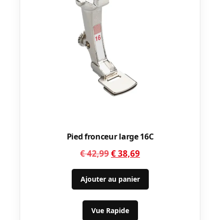
Pied fronceur large 16C
Le
Le
€
42,99
€
38,69
prix
prix
initial
actuel
Ajouter au panier
était :
est :
€ 42,99.
€ 38,69.
Vue Rapide