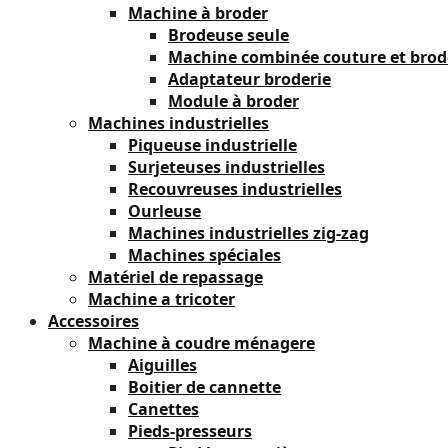
Machine à broder
Brodeuse seule
Machine combinée couture et brod
Adaptateur broderie
Module à broder
Machines industrielles
Piqueuse industrielle
Surjeteuses industrielles
Recouvreuses industrielles
Ourleuse
Machines industrielles zig-zag
Machines spéciales
Matériel de repassage
Machine a tricoter
Accessoires
Machine à coudre ménagere
Aiguilles
Boitier de cannette
Canettes
Pieds-presseurs