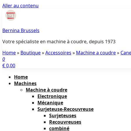
Aller au contenu
Bernina Brussels
Votre spécialiste en machine à coudre, depuis 1973
Home
»
Boutique
»
Accessoires
»
Machine a coudre
»
Cane
0
€ 0,00
Home
Machines
Machine à coudre
Electronique
Mécanique
Surjeteuse-Recouvreuse
Surjeteuses
Recouvreuses
combiné