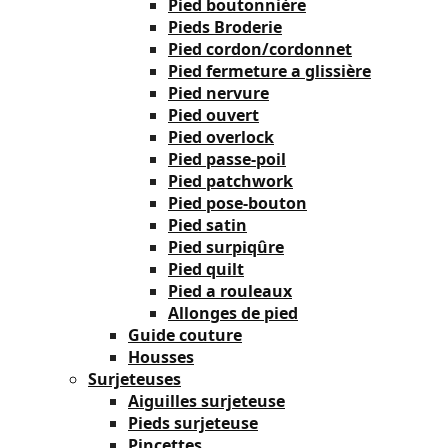
Pied boutonnière
Pieds Broderie
Pied cordon/cordonnet
Pied fermeture a glissière
Pied nervure
Pied ouvert
Pied overlock
Pied passe-poil
Pied patchwork
Pied pose-bouton
Pied satin
Pied surpiqûre
Pied quilt
Pied a rouleaux
Allonges de pied
Guide couture
Housses
Surjeteuses
Aiguilles surjeteuse
Pieds surjeteuse
Pincettes