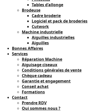
Tables d'allonge
Brodeuse
Cadre broderie
Logiciel et pack de broderies
Cutwork
Machine industrielle
Aiguilles industrielles
Aiguilles
Bonnes Affaires
Services
Réparation Machine
Aiguisage ciseaux
Conditions générales de vente
Chèque cadeau
Garantie et engagement
Conseil achat
Formations
Contact
Prendre RDV
Qui sommes nous ?