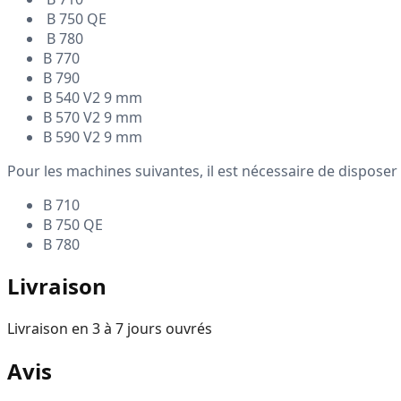
B 750 QE
B 780
B 770
B 790
B 540 V2 9 mm
B 570 V2 9 mm
B 590 V2 9 mm
Pour les machines suivantes, il est nécessaire de disposer
B 710
B 750 QE
B 780
Livraison
Livraison en 3 à 7 jours ouvrés
Avis