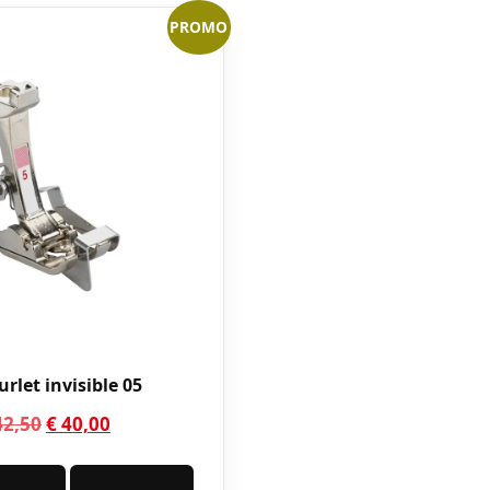
PROMO
urlet invisible 05
Le
Le
2,50
€
40,00
prix
prix
initial
actuel