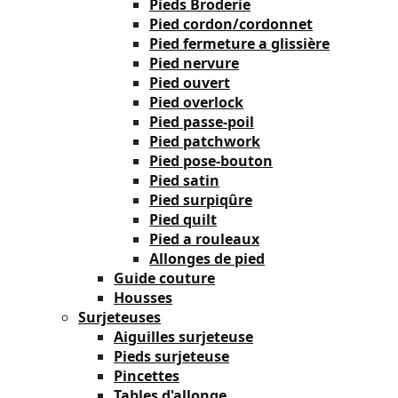
Pieds Broderie
Pied cordon/cordonnet
Pied fermeture a glissière
Pied nervure
Pied ouvert
Pied overlock
Pied passe-poil
Pied patchwork
Pied pose-bouton
Pied satin
Pied surpiqûre
Pied quilt
Pied a rouleaux
Allonges de pied
Guide couture
Housses
Surjeteuses
Aiguilles surjeteuse
Pieds surjeteuse
Pincettes
Tables d'allonge