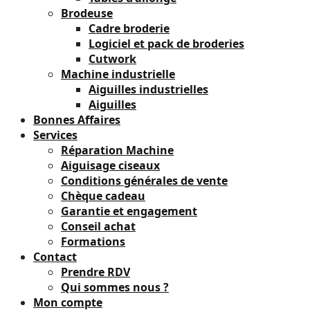
Brodeuse
Cadre broderie
Logiciel et pack de broderies
Cutwork
Machine industrielle
Aiguilles industrielles
Aiguilles
Bonnes Affaires
Services
Réparation Machine
Aiguisage ciseaux
Conditions générales de vente
Chèque cadeau
Garantie et engagement
Conseil achat
Formations
Contact
Prendre RDV
Qui sommes nous ?
Mon compte