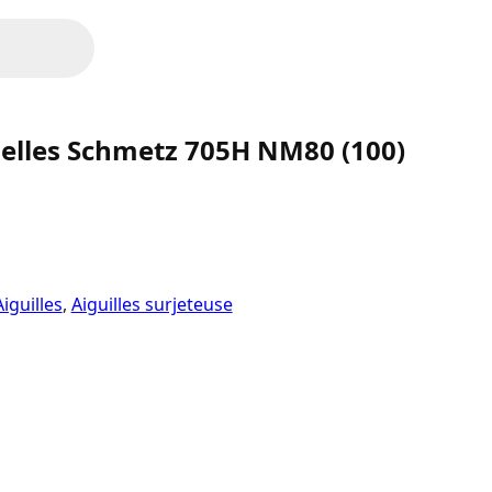
selles Schmetz 705H NM80 (100)
Aiguilles
,
Aiguilles surjeteuse