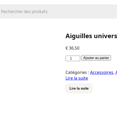
rche
its
Aiguilles univer
€
36,50
quantité
Ajouter au panier
de
Aiguilles
Catégories :
Accessoires
,
universelles
Lire la suite
Schmetz
705H
Lire la suite
NM80
(100)