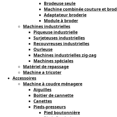
Brodeuse seule
Machine combinée couture et brod
Adaptateur broderie
Module à broder
Machines industrielles
Piqueuse industrielle
Surjeteuses industrielles
Recouvreuses industrielles
Ourleuse
Machines industrielles zig-zag
Machines spéciales
Matériel de repassage
Machine a tricoter
Accessoires
Machine à coudre ménagere
Aiguilles
Boitier de cannette
Canettes
Pieds-presseurs
Pied boutonnière