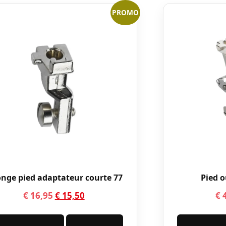
PROMO
onge pied adaptateur courte 77
Pied o
Le
Le
€
16,95
€
15,50
€
4
prix
prix
initial
actuel