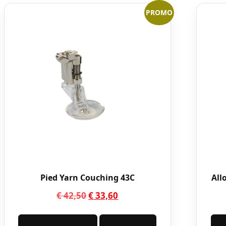
PROMO
Pied Yarn Couching 43C
All
Le
Le
€
42,50
€
33,60
prix
prix
initial
actuel