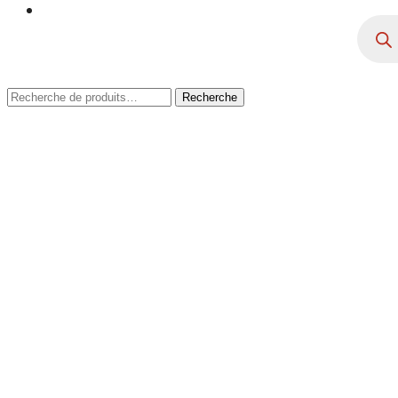
Reche
de
produ
Recherche
Recherche
pour :