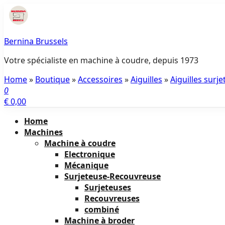
Aller
au
contenu
Bernina Brussels
Votre spécialiste en machine à coudre, depuis 1973
Home
»
Boutique
»
Accessoires
»
Aiguilles
»
Aiguilles surj
0
€ 0,00
Home
Machines
Machine à coudre
Electronique
Mécanique
Surjeteuse-Recouvreuse
Surjeteuses
Recouvreuses
combiné
Machine à broder