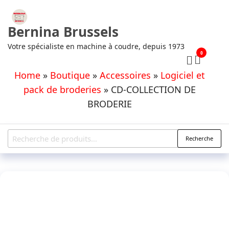
Aller
au
Bernina Brussels
contenu
Votre spécialiste en machine à coudre, depuis 1973
0
Home
»
Boutique
»
Accessoires
»
Logiciel et
pack de broderies
»
CD-COLLECTION DE
BRODERIE
Recherche
Recherche
pour :