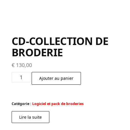
CD-COLLECTION DE
BRODERIE
€
130,00
quantité
Ajouter au panier
de
CD-
COLLECTION
Catégorie :
Logiciel et pack de broderies
DE
BRODERIE
Lire la suite