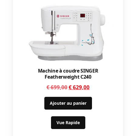
Machine à coudre SINGER
Featherweight C240
Le
Le
€
699,00
€
629,00
prix
prix
initial
actuel
Ajouter au panier
était :
est :
€ 699,00.
€ 629,00.
Vue Rapide