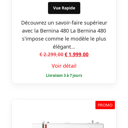
€ 2.299,00.
€ 1.999,00.
Vue Rapide
Découvrez un savoir-faire supérieur
avec la Bernina 480 La Bernina 480
s'impose comme le modèle le plus
élégant…
Le
Le
€
2.299,00
€
1.999,00
prix
prix
Voir détail
initial
actuel
était :
est :
€ 2.299,00.
€ 1.999,00.
PROMO