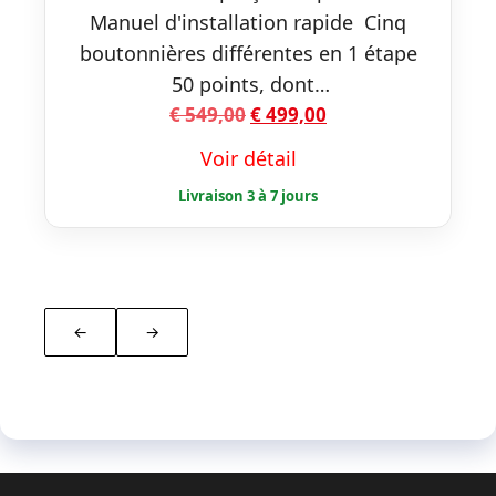
Manuel d'installation rapide Cinq
boutonnières différentes en 1 étape
50 points, dont…
Le
Le
€
549,00
€
499,00
prix
prix
Voir détail
initial
actuel
était :
est :
€ 549,00.
€ 499,00.
←
→