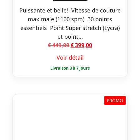
Puissante et belle! Vitesse de couture
maximale (1100 spm) 30 points
essentiels Point Super stretch (Lycra)
et point…
Le
Le
€
449,00
€
399,00
prix
prix
Voir détail
initial
actuel
était :
est :
€ 449,00.
€ 399,00.
PROMO