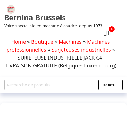
Aller
au
Bernina Brussels
contenu
Votre spécialiste en machine à coudre, depuis 1973
0
Home
»
Boutique
»
Machines
»
Machines
professionnelles
»
Surjeteuses industrielles
»
SURJETEUSE INDUSTRIELLE JACK C4-
LIVRAISON GRATUITE (Belgique- Luxembourg)
Recherche
Recherche
pour :