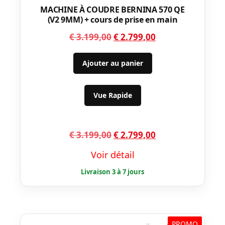
MACHINE À COUDRE BERNINA 570 QE
(V2 9MM) + cours de prise en main
Le
Le
€
3.199,00
€
2.799,00
prix
prix
initial
actuel
Ajouter au panier
était :
est :
€ 3.199,00.
€ 2.799,00.
Vue Rapide
Le
Le
€
3.199,00
€
2.799,00
prix
prix
Voir détail
initial
actuel
était :
est :
€ 3.199,00.
€ 2.799,00.
PROMO