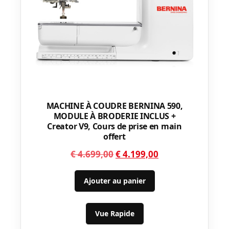
MACHINE À COUDRE BERNINA 590,
MODULE À BRODERIE INCLUS +
Creator V9, Cours de prise en main
offert
Le
Le
€
4.699,00
€
4.199,00
prix
prix
initial
actuel
Ajouter au panier
était :
est :
€ 4.699,00.
€ 4.199,00.
Vue Rapide