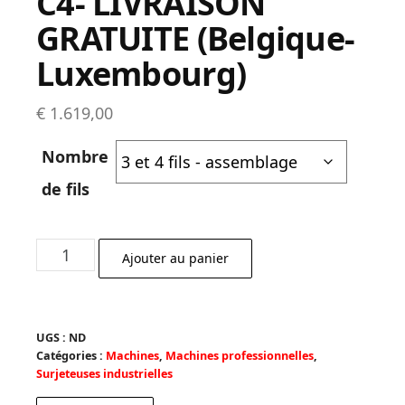
C4- LIVRAISON
GRATUITE (Belgique-
Luxembourg)
€
1.619,00
Nombre
de fils
quantité
Ajouter au panier
de
SURJETEUSE
INDUSTRIELLE
UGS :
ND
JACK
Catégories :
Machines
,
Machines professionnelles
,
C4-
Surjeteuses industrielles
LIVRAISON