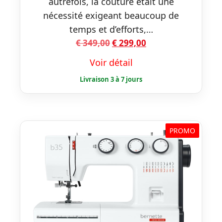
autrefois, la couture était une
nécessité exigeant beaucoup de
temps et d’efforts,…
Le
Le
€
349,00
€
299,00
prix
prix
Voir détail
initial
actuel
était :
est :
€ 349,00.
€ 299,00.
PROMO