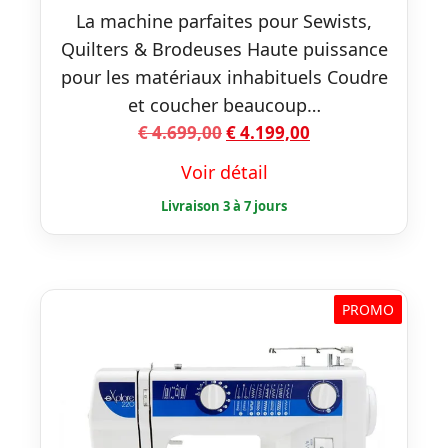
La machine parfaites pour Sewists,
Quilters & Brodeuses Haute puissance
pour les matériaux inhabituels Coudre
et coucher beaucoup…
Le
Le
€
4.699,00
€
4.199,00
prix
prix
Voir détail
initial
actuel
était :
est :
€ 4.699,00.
€ 4.199,00.
PROMO