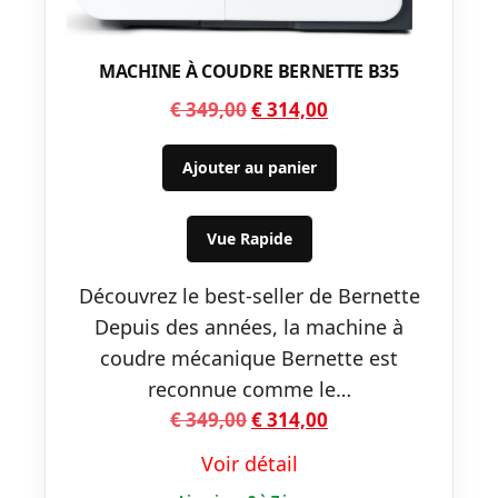
MACHINE À COUDRE BERNETTE B35
Le
Le
€
349,00
€
314,00
prix
prix
initial
actuel
Ajouter au panier
était :
est :
€ 349,00.
€ 314,00.
Vue Rapide
Découvrez le best-seller de Bernette
Depuis des années, la machine à
coudre mécanique Bernette est
reconnue comme le…
Le
Le
€
349,00
€
314,00
prix
prix
Voir détail
initial
actuel