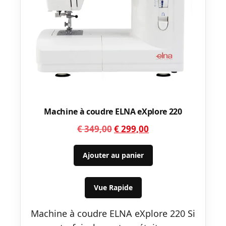
Machine à coudre ELNA eXplore 220
Le
Le
€
349,00
€
299,00
prix
prix
initial
actuel
Ajouter au panier
était :
est :
€ 349,00.
€ 299,00.
Vue Rapide
Machine à coudre ELNA eXplore 220 Si