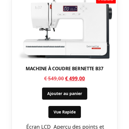
MACHINE À COUDRE BERNETTE B37
Le
Le
€
549,00
€
499,00
prix
prix
initial
actuel
Ajouter au panier
était :
est :
€ 549,00.
€ 499,00.
Vue Rapide
Écran LCD Aperçu des points et