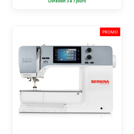
était :
est :
€ 349,00.
€ 314,00.
PROMO