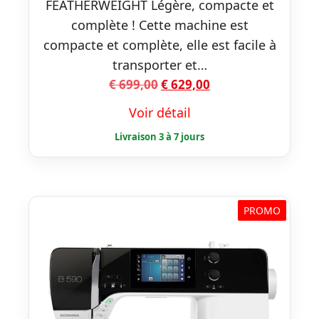
FEATHERWEIGHT Légère, compacte et
complète ! Cette machine est
compacte et complète, elle est facile à
transporter et…
Le
Le
€
699,00
€
629,00
prix
prix
Voir détail
initial
actuel
était :
est :
€ 699,00.
€ 629,00.
PROMO