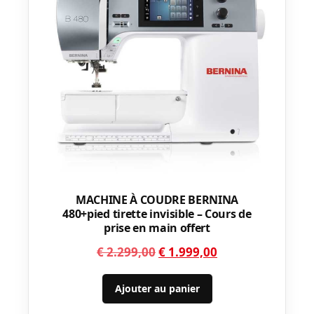
MACHINE À COUDRE BERNINA
480+pied tirette invisible – Cours de
prise en main offert
Le
Le
€
2.299,00
€
1.999,00
prix
prix
initial
actuel
Ajouter au panier
était :
est :