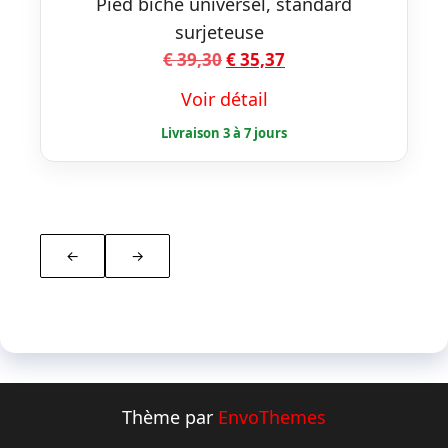
Pied biche universel, standard
surjeteuse
Le
Le
€
39,30
€
35,37
prix
prix
Voir détail
initial
actuel
était :
est :
€ 39,30.
€ 35,37.
←
→
Thème par
EnvoThemes