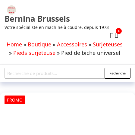
Aller
au
Bernina Brussels
contenu
Votre spécialiste en machine à coudre, depuis 1973
0
Home
»
Boutique
»
Accessoires
»
Surjeteuses
»
Pieds surjeteuse
»
Pied de biche universel
Recherche
Recherche
pour :
PROMO