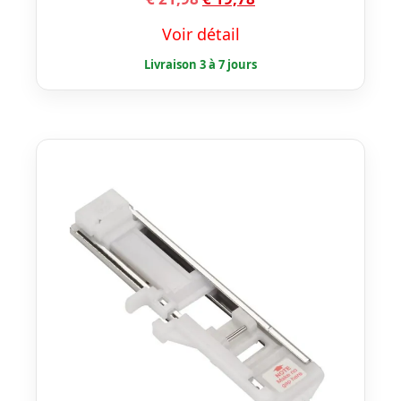
prix
prix
Voir détail
initial
actuel
était :
est :
€ 21,98.
€ 19,78.