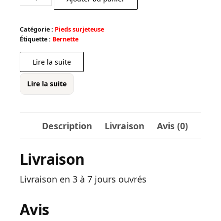
initial
actuel
de
était :
est :
Pied
Catégorie :
€ 10,80.
Pieds surjeteuse
€ 9,72.
de
Étiquette :
Bernette
biche
Lire la suite
universel
Lire la suite
Description
Livraison
Avis (0)
Livraison
Livraison en 3 à 7 jours ouvrés
Avis