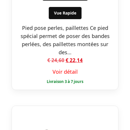
était :
est :
€ 24,60.
€ 22,14.
Vue Rapide
Pied pose perles, paillettes Ce pied
spécial permet de poser des bandes
perlées, des paillettes montées sur
des…
Le
Le
€
24,60
€
22,14
prix
prix
Voir détail
initial
actuel
était :
est :
€ 24,60.
€ 22,14.