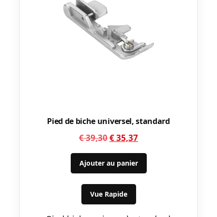
Pied de biche universel, standard
Le
Le
€
39,30
€
35,37
prix
prix
initial
actuel
Ajouter au panier
était :
est :
€ 39,30.
€ 35,37.
Vue Rapide