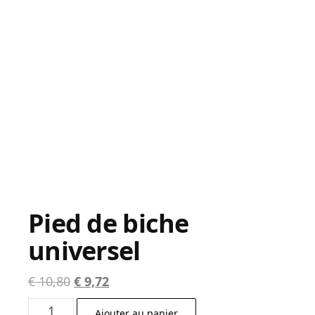
Pied de biche
universel
Le
Le
€
10,80
€
9,72
prix
prix
quantité
Ajouter au panier