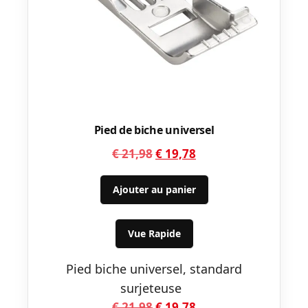
Pied de biche universel
Le
Le
€
21,98
€
19,78
prix
prix
initial
actuel
Ajouter au panier
était :
est :
€ 21,98.
€ 19,78.
Vue Rapide
Pied biche universel, standard
surjeteuse
Le
Le
€
21,98
€
19,78