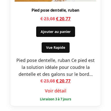
Pied pose dentelle, ruban
Le
Le
€
23,08
€
20,77
prix
prix
initial
actuel
Ajouter au panier
était :
est :
€ 23,08.
€ 20,77.
Vue Rapide
Pied pose dentelle, ruban Ce pied est
la solution idéale pour coudre la
dentelle et des galons sur le bord…
Le
Le
€
23,08
€
20,77
prix
prix
Voir détail
initial
actuel
était :
est :
€ 23,08.
€ 20,77.