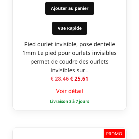
prix
prix
initial
actuel
Ajouter au panier
était :
est :
€ 28,46.
€ 25,61.
Vue Rapide
Pied ourlet invisible, pose dentelle
1mm Le pied pour ourlets invisibles
permet de coudre des ourlets
invisibles sur…
Le
Le
€
28,46
€
25,61
prix
prix
Voir détail
initial
actuel
était :
est :
€ 28,46.
€ 25,61.
PROMO