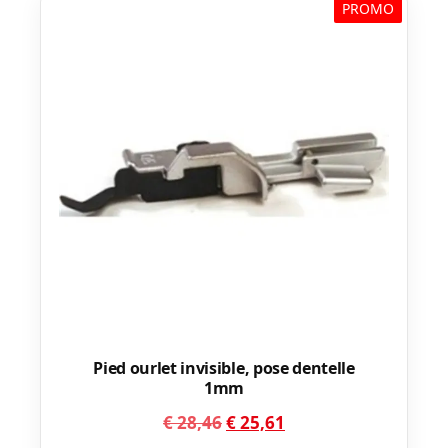
PROMO
Pied ourlet invisible, pose dentelle
1mm
Le
Le
€
28,46
€
25,61