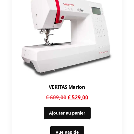
VERITAS Marion
Le
Le
€
609,00
€
529,00
prix
prix
initial
actuel
Ajouter au panier
était :
est :
€ 609,00.
€ 529,00.
Vue Rapide