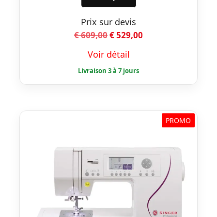
Prix sur devis
Le
Le
€
609,00
€
529,00
prix
prix
Voir détail
initial
actuel
était :
est :
€ 609,00.
€ 529,00.
PROMO