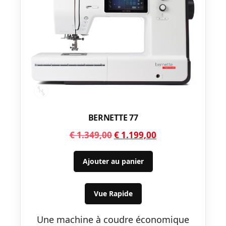
BERNETTE 77
Le
Le
€
1.349,00
€
1.199,00
prix
prix
initial
actuel
Ajouter au panier
était :
est :
€ 1.349,00.
€ 1.199,00.
Vue Rapide
Une machine à coudre économique