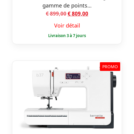
gamme de points…
Le
Le
€
899,00
€
809,00
prix
prix
Voir détail
initial
actuel
était :
est :
€ 899,00.
€ 809,00.
PROMO