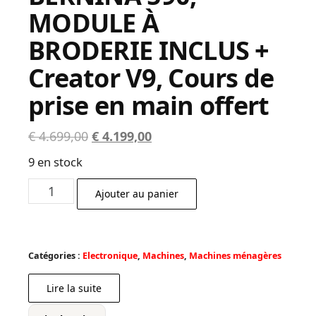
MODULE À
BRODERIE INCLUS +
Creator V9, Cours de
prise en main offert
Le
Le
€
4.699,00
€
4.199,00
prix
prix
9 en stock
initial
actuel
quantité
était :
est :
Ajouter au panier
de
€ 4.699,00.
€ 4.199,00.
MACHINE
À
Catégories :
Electronique
,
Machines
,
Machines ménagères
COUDRE
BERNINA
Lire la suite
590,