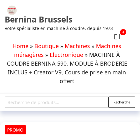
Aller
au
Bernina Brussels
contenu
Votre spécialiste en machine à coudre, depuis 1973
0
Home
»
Boutique
»
Machines
»
Machines
ménagères
»
Electronique
»
MACHINE À
COUDRE BERNINA 590, MODULE À BRODERIE
INCLUS + Creator V9, Cours de prise en main
offert
Recherche
Recherche
pour :
PROMO