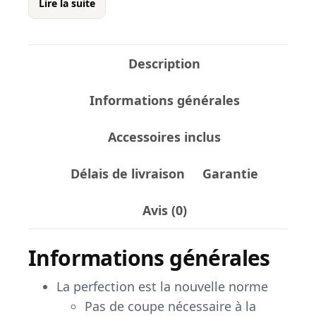
Lire la suite
MODULE
À
BRODERIE
Description
INCLUS
+
Informations générales
Creator
V9,
Accessoires inclus
Cours
de
Délais de livraison
Garantie
prise
en
Avis (0)
main
offert
Informations générales
La perfection est la nouvelle norme
Pas de coupe nécessaire à la