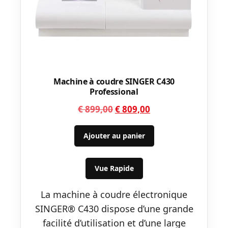
Machine à coudre SINGER C430
Professional
Le
Le
€
899,00
€
809,00
prix
prix
initial
actuel
Ajouter au panier
était :
est :
€ 899,00.
€ 809,00.
Vue Rapide
La machine à coudre électronique
SINGER® C430 dispose d’une grande
facilité d’utilisation et d’une large