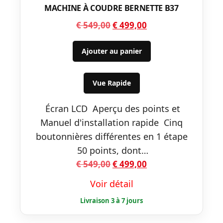
MACHINE À COUDRE BERNETTE B37
Le
Le
€
549,00
€
499,00
prix
prix
initial
actuel
Ajouter au panier
était :
est :
€ 549,00.
€ 499,00.
Vue Rapide
Écran LCD Aperçu des points et
Manuel d'installation rapide Cinq
boutonnières différentes en 1 étape
50 points, dont…
Le
Le
€
549,00
€
499,00
prix
prix
Voir détail
initial
actuel
était :
est :
€ 549,00.
€ 499,00.